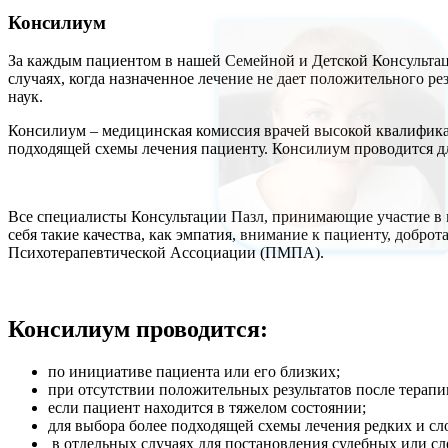
к
содержимому
Консилиум
За каждым пациентом в нашей Семейной и Детской Консультаци
случаях, когда назначенное лечение не дает положительного р
наук.
Консилиум – медицинская комиссия врачей высокой квалификац
подходящей схемы лечения пациенту. Консилиум проводится 
Все специалисты Консультации Пазл, принимающие участие в м
себя такие качества, как эмпатия, внимание к пациенту, добро
Психотерапевтической Ассоциации (ПМПА).
Консилиум проводится:
по инициативе пациента или его близких;
при отсутствии положительных результатов после терапи
если пациент находится в тяжелом состоянии;
для выбора более подходящей схемы лечения редких и с
в отдельных случаях для постановления судебных или сл