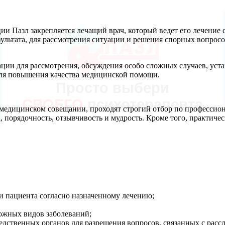
и Пазл закрепляется лечащий врач, который ведет его лечение 
езультата, для рассмотрения ситуации и решения спорных вопро
МЕДИЦИНСКИЙ ЦЕНТР
ии для рассмотрения, обсуждения особо сложных случаев, уста
ПСИХОТЕРАПИИ
для повышения качества медицинской помощи.
Просто выбери
СЕКСОЛОГИИ
И ПСИХОЛОГИИ
СВОЕГО
психотерапевта
едицинском совещании, проходят строгий отбор по профессиона
та, порядочность, отзывчивость и мудрость. Кроме того, практи
ЗАПИСАТЬСЯ
+7 (812) 903-85-03
и пациента согласно назначенному лечению;
ложных видов заболеваний;
едственных органов для разрешения вопросов, связанных с рас