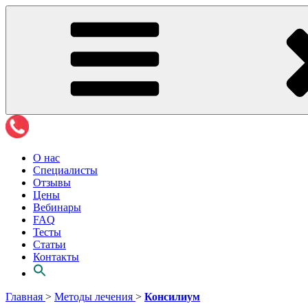
О нас
Специалисты
Отзывы
Цены
Вебинары
FAQ
Тесты
Статьи
Контакты
Перейти
Главная
>
Методы лечения
>
Консилиум