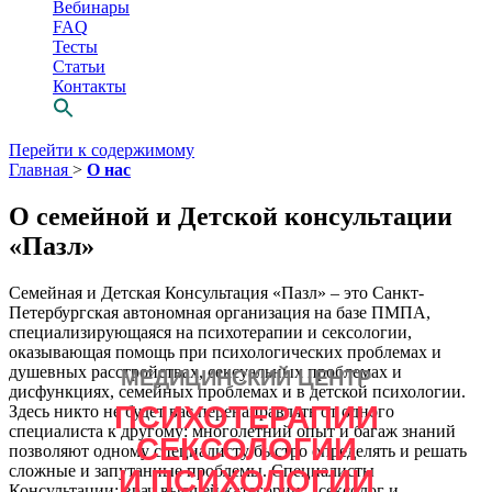
Вебинары
FAQ
Тесты
Статьи
Контакты
Перейти к содержимому
Главная
>
О нас
О семейной и Детской консультации
«Пазл»
Семейная и Детская Консультация «Пазл» – это Санкт-
Петербургская автономная организация на базе ПМПА,
специализирующаяся на психотерапии и сексологии,
оказывающая помощь при психологических проблемах и
душевных расстройствах, сексуальных проблемах и
МЕДИЦИНСКИЙ ЦЕНТР
Просто выбери
дисфункциях, семейных проблемах и в детской психологии.
ПСИХОТЕРАПИИ
Здесь никто не будет вас перенаправлять от одного
СВОЕГО
специалиста к другому: многолетний опыт и багаж знаний
СЕКСОЛОГИИ
психотерапевта
позволяют одному специалисту быстро определять и решать
сложные и запутанные проблемы. Специалисты
И ПСИХОЛОГИИ
Консультации: врач высшей категории – сексолог и