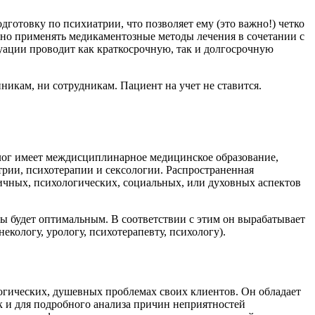
готовку по психиатрии, что позволяет ему (это важно!) четко
рно применять медикаментозные методы лечения в сочетании с
уации проводит как краткосрочную, так и долгосрочную
икам, ни сотрудникам. Пациент на учет не ставится.
олог имеет междисциплинарное медицинское образование,
рии, психотерапии и сексологии. Распространенная
личных, психологических, социальных, или духовных аспектов
мы будет оптимальным. В соответствии с этим он вырабатывает
кологу, урологу, психотерапевту, психологу).
огических, душевных проблемах своих клиентов. Он обладает
 и для подробного анализа причин неприятностей