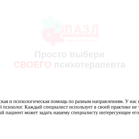
Просто выбери
МЕДИЦИНСКИЙ ЦЕНТР
СВОЕГО
психотерапевта
ПСИХОТЕРАПИИ
СЕКСОЛОГИИ
И ПСИХОЛОГИИ
ЗАПИСАТЬСЯ
+7 (812) 903-85-03
ая и психологическая помощь по разным направлениям. У нас ве
ий психолог. Каждый специалист использует в своей практике не
дый пациент может задать нашему специалисту интересующие его