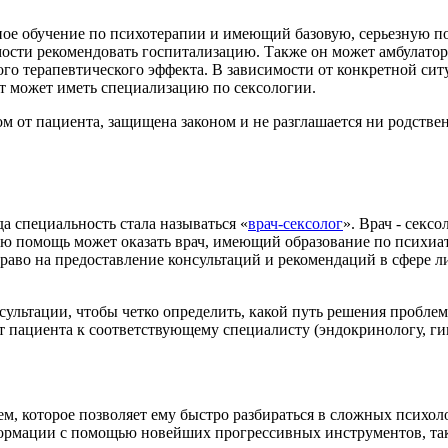
ое обучение по психотерапии и имеющий базовую, серьезную под
имости рекомендовать госпитализацию. Также он может амбулато
о терапевтического эффекта. В зависимости от конкретной сит
т может иметь специализацию по сексологии.
от пациента, защищена законом и не разглашается ни родственн
а специальность стала называться «
врач-сексолог
». Врач - секс
ю помощь может оказать врач, имеющий образование по психиат
 право на предоставление консультаций и рекомендаций в сфере 
сультации, чтобы четко определить, какой путь решения пробле
 пациента к соответствующему специалисту (эндокринологу, гине
м, которое позволяет ему быстро разбираться в сложных психол
ормации с помощью новейших прогрессивных инструментов, так