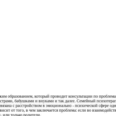
им образованием, который проводит консультации по проблемам
страми, бабушками и внуками и так далее. Семейный психотерап
связана с расстройством в эмоционально - психической сфере од
ависит от того, в чем заключается проблема: если во взаимодейс
, или только родители.