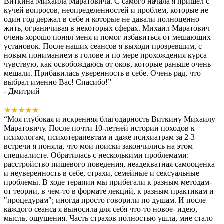
Виткина Михаила Маратовича. С самого начала я пришел с
кучей вопросов, неопределенностей и проблем, которые не
один год держал в себе и которые не давали полноценно
жить, ограничивая в некоторых сферах. Михаил Маратович
очень хорошо понял меня и помог избавиться от мешающих
установок. После наших сеансов я выходи прозревшим, с
новым пониманием в голове и по мере прохождения курса
чувствую, как освобождаюсь от оков, которые раньше очень
мешали. Прибавилась уверенность в себе. Очень рад, что
выбрал именно Вас! Спасибо!
”
- Дмитрий
★★★★★
“
Моя глубокая и искренняя благодарность Виткину Михаилу
Маратовичу. После почти 10-летней истории походов к
психологам, психотерапевтам и даже психиатрам за 2-3
встречи я поняла, что мои поиски закончились на этом
специалисте. Обратилась с несколькими проблемами:
расстройство пищевого поведения, неадекватная самооценка
и неуверенность в себе, страхи, семейные и сексуальные
проблемы. В ходе терапии мы прибегали к разным методам-
от теории, в чем-то в формате лекций, к разным практикам и
"процедурам"; иногда просто говорили по душам. И после
каждого сеанса я выносила для себя что-то новое- идею,
мысль, ощущения. Часть страхов полностью ушла, мне стало