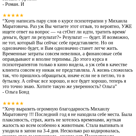
- Роман. И
★★★★★
“
Хочу написать пару слов о курсе психотерапии у Михаила
Маратовича. Раз уж Вы читаете этот отзыв, то вероятно, УЖЕ
ищете ответ на вопрос — «а стОит ли идти, тратить время/
деньги, будет ли результат?» Результат — будет. И возможно,
не тот, который Вы сейчас себе представляете. Но он
однозначно будет, и Вам однозначно станет легче жить.
Временные затраты совсем невелики, а финансовые себя
оправдывают и вполне терпимы. До этого курса я
психотерапевтов только в кино видела, а уж себя в качестве
клиента совсем ну никак не представляла. А жизнь сложилась
так, что пришлось обращаться, иначе если не в петлю, то в
бутылку. А сейчас все хорошо, и все будет хорошо, теперь я
это точно знаю. Хотите такую же уверенность? Ольга
”
- Ольга Бонд
★★★★★
“
Хочу выразить огромную благодарность Михаилу
Маратовичу !!! Последний год я не находила себе места. Была
плаксивость, страх, жить не хотелось временами, жуткая
жалость ко всем особенно к животным. Стала выпивать и
уходила в запои на 3-4 дня. Несколько раз кодировалась,