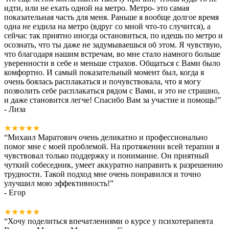
идти, или не ехать одной на метро. Метро- это самая
показательная часть для меня. Раньше я вообще долгое время
одна не ездила на метро (вдруг со мной что-то случится), а
сейчас так приятно иногда остановиться, по идешь по метро и
осознать, что ты даже не задумываешься об этом. Я чувствую,
что благодаря нашим встречам, во мне стало намного больше
уверенности в себе и меньше страхов. Общаться с Вами было
комфортно. И самый показательный момент был, когда я
очень боялась расплакаться и почувствовала, что я могу
позволить себе расплакаться рядом с Вами, и это не страшно,
и даже становится легче! Спасибо Вам за участие и помощь!
”
- Лиза
★★★★★
“
Михаил Маратович очень деликатно и профессионально
помог мне с моей проблемой. На протяжении всей терапии я
чувствовал только поддержку и понимание. Он приятный
чуткий собеседник, умеет аккуратно направить к разрешению
трудности. Такой подход мне очень понравился и точно
улучшил мою эффективность!
”
- Егор
★★★★★
“
Хочу поделиться впечатлениями о курсе у психотерапевта