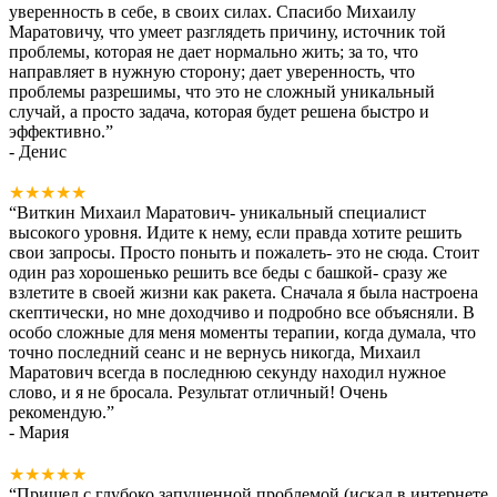
уверенность в себе, в своих силах. Спасибо Михаилу
Маратовичу, что умеет разглядеть причину, источник той
проблемы, которая не дает нормально жить; за то, что
направляет в нужную сторону; дает уверенность, что
проблемы разрешимы, что это не сложный уникальный
случай, а просто задача, которая будет решена быстро и
эффективно.
”
- Денис
★★★★★
“
Виткин Михаил Маратович- уникальный специалист
высокого уровня. Идите к нему, если правда хотите решить
свои запросы. Просто поныть и пожалеть- это не сюда. Стоит
один раз хорошенько решить все беды с башкой- сразу же
взлетите в своей жизни как ракета. Сначала я была настроена
скептически, но мне доходчиво и подробно все объясняли. В
особо сложные для меня моменты терапии, когда думала, что
точно последний сеанс и не вернусь никогда, Михаил
Маратович всегда в последнюю секунду находил нужное
слово, и я не бросала. Результат отличный! Очень
рекомендую.
”
- Мария
★★★★★
“
Пришел с глубоко запущенной проблемой (искал в интернете