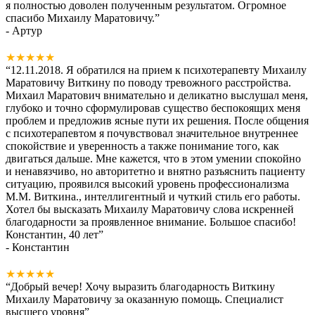
я полностью доволен полученным результатом. Огромное
спасибо Михаилу Маратовичу.
”
- Артур
★★★★★
“
12.11.2018. Я обратился на прием к психотерапевту Михаилу
Маратовичу Виткину по поводу тревожного расстройства.
Михаил Маратович внимательно и деликатно выслушал меня,
глубоко и точно сформулировав существо беспокоящих меня
проблем и предложив ясные пути их решения. После общения
с психотерапевтом я почувствовал значительное внутреннее
спокойствие и уверенность а также понимание того, как
двигаться дальше. Мне кажется, что в этом умении спокойно
и ненавязчиво, но авторитетно и внятно разъяснить пациенту
ситуацию, проявился высокий уровень профессионализма
М.М. Виткина., интеллигентный и чуткий стиль его работы.
Хотел бы высказать Михаилу Маратовичу слова искренней
благодарности за проявленное внимание. Большое спасибо!
Константин, 40 лет
”
- Константин
★★★★★
“
Добрый вечер! Хочу выразить благодарность Виткину
Михаилу Маратовичу за оказанную помощь. Специалист
высшего уровня
”