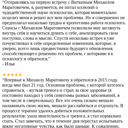
“
Отправляясь на первую встречу с Виткиным Михаилом
Маратовичем, я, разумеется, не питал иллюзий о
чудодейственной науке психологии, которая моментально
исцелит меня и решит все мои проблемы. Но я совершенно не
предполагал насколько трудна и кропотлива работа психолога.
Сеансы с Михаилом Маратовичем позволили мне заглянуть
внутрь себя и научиться думать о себе, анализировать свои
поступки, слова и мысли. Спустя несколько встреч я уже
почувствовал в себе определенные изменения, которые, я
уверен, всего лишь предвестники будущего обновления,
способствующего решению тех проблем, с которыми я к
психологу и обратился.
”
- Илья
★★★★★
“
Впервые к Михаилу Маратовичу я обратился в 2015 году,
когда мне был 21 год. Основная проблема, с которой хотелось
справиться, - жуткая тревога и страх за свое здоровье (я
постоянно находил у себя симптомы разных заболеваний, в
том числе и смертельных). Все это очень сильно мешало
налаживать свою жизнь, мешало расслабиться и отдохнуть. В
процессе терапии удалось добиться положительных
результатов: ушла мнительность и тревога, я стал нормально
спать. Стал замечать, что в течение дня перестал испытывать
яркие негативные чувства, как было раньше. К сожалению,