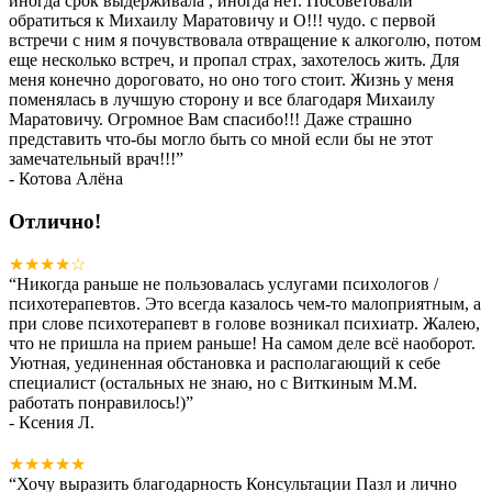
иногда срок выдерживала , иногда нет. Посоветовали
обратиться к Михаилу Маратовичу и О!!! чудо. с первой
встречи с ним я почувствовала отвращение к алкоголю, потом
еще несколько встреч, и пропал страх, захотелось жить. Для
меня конечно дороговато, но оно того стоит. Жизнь у меня
поменялась в лучшую сторону и все благодаря Михаилу
Маратовичу. Огромное Вам спасибо!!! Даже страшно
представить что-бы могло быть со мной если бы не этот
замечательный врач!!!
”
- Котова Алёна
Отлично!
★★★★☆
“
Никогда раньше не пользовалась услугами психологов /
психотерапевтов. Это всегда казалось чем-то малоприятным, а
при слове психотерапевт в голове возникал психиатр. Жалею,
что не пришла на прием раньше! На самом деле всё наоборот.
Уютная, уединенная обстановка и располагающий к себе
специалист (остальных не знаю, но с Виткиным М.М.
работать понравилось!)
”
- Ксения Л.
★★★★★
“
Хочу выразить благодарность Консультации Пазл и лично