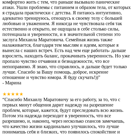
комфортно жить с тем, что раньше вызывало панические
атаки. Ушли проблемы с питанием и образом тела, от которых
я страдала практически с детства. Я питаюсь интуитивно,
адекватно тренируюсь, отношусь к своему телу с большей
любовью и уважением. Я никогда не чувствовала себя так
естественно и открыто, не ощущала в себе столько силы,
потенциала и уверенности, и в значительной степени это
заслуга Михаила Маратовича. Семейная жизнь также
налаживается, благодаря тем мыслям и идеям, которые я
вынесла с наших встреч. Есть над чем еще работать- дальше
взрослеть, находить баланс, прокачивать уверенность. Но уже
пропало чувство отчаяния и безнадежности, что все
непоправимо. Я знаю, что справлюсь, и дальше будет только
лучше. Спасибо за Вашу помощь, доброе, искренне
отношение и чувство юмора. Я буду скучать!))
”
- Марина
★★★★★
“
Спасибо Михаилу Маратовичу за его работу, за то, что с
первых минут общения дарит надежду на разрешение
проблем, которые, кажется, будут преследовать всю жизнь.
Потом эта надежда переходит в уверенность, что все
разрешимо, и, наконец, через несколько сеансов замечаешь,
что качество жизни кардинально улучшилось, что лучше
понимаешь себя и близких, что появилось спокойствие и