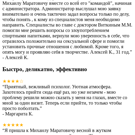
Михаилу Маратовичу вместе со всей его "командой", начиная
с администратора. Администратор выслушал мою заявку
внимательно и очень тактично задал вопросы только по делу,
чтобы понять , к кому из специалистов меня необходимо
направить. Специалисты во главе с доктором Виткиным М.М.
помогли мне решить вопросы со злоупотреблением
спиртными напитками, вернули мою уверенность в себе, что
отразилось положительно на сексуальной сфере и помогли
установить прочные отношения с любимой. Кроме того, я
опять могу и проявляю себя в творчестве. Алексей К., 31 год.
”
- Алексей К.
Быстро, деликатно, эффективно
★★★★☆
“
Приятный, вежливый психолог. Уютная атмосфера.
Захотелось прийти сюда ещё раз, но уже незачем - мою
проблему решили можно сказать у меня на глазах, вместе со
мной за один визит. Теперь если прийти, то только чтобы
просто поболтать.
”
- Маргарита К.
★★★★★
“
Я пришла к Михаилу Маратовичу весной в жутком