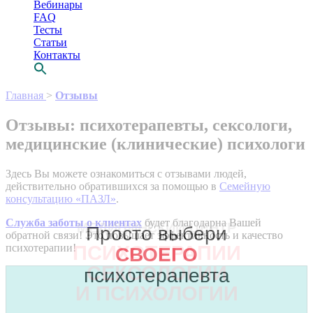
Вебинары
FAQ
Тесты
Статьи
Контакты
Перейти
Главная
>
Отзывы
к
содержимому
Отзывы: психотерапевты, сексологи,
медицинские (клинические) психологи
Здесь Вы можете ознакомиться с отзывами людей,
действительно обратившихся за помощью в
Семейную
консультацию «ПАЗЛ»
.
Служба заботы о клиентах
будет благодарна Вашей
МЕДИЦИНСКИЙ ЦЕНТР
Просто выбери
обратной связи! Это повышает эффективность и качество
психотерапии!
ПСИХОТЕРАПИИ
СВОЕГО
СЕКСОЛОГИИ
психотерапевта
И ПСИХОЛОГИИ