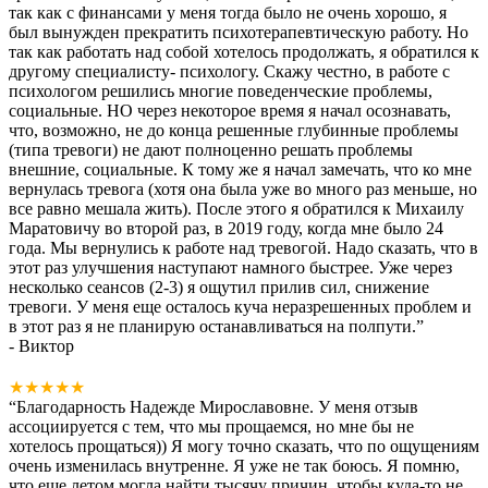
так как с финансами у меня тогда было не очень хорошо, я
был вынужден прекратить психотерапевтическую работу. Но
так как работать над собой хотелось продолжать, я обратился к
другому специалисту- психологу. Скажу честно, в работе с
психологом решились многие поведенческие проблемы,
социальные. НО через некоторое время я начал осознавать,
что, возможно, не до конца решенные глубинные проблемы
(типа тревоги) не дают полноценно решать проблемы
внешние, социальные. К тому же я начал замечать, что ко мне
вернулась тревога (хотя она была уже во много раз меньше, но
все равно мешала жить). После этого я обратился к Михаилу
Маратовичу во второй раз, в 2019 году, когда мне было 24
года. Мы вернулись к работе над тревогой. Надо сказать, что в
этот раз улучшения наступают намного быстрее. Уже через
несколько сеансов (2-3) я ощутил прилив сил, снижение
тревоги. У меня еще осталось куча неразрешенных проблем и
в этот раз я не планирую останавливаться на полпути.
”
- Виктор
★★★★★
“
Благодарность Надежде Мирославовне. У меня отзыв
ассоциируется с тем, что мы прощаемся, но мне бы не
хотелось прощаться)) Я могу точно сказать, что по ощущениям
очень изменилась внутренне. Я уже не так боюсь. Я помню,
что еще летом могла найти тысячу причин, чтобы куда-то не