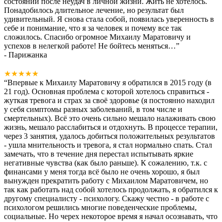
состоянии после неудач в личной жизни. Жить не хотелось.
Понадобилось длительное лечение, но результат был
удивительный. Я снова стала собой, появилась уверенность в
себе и понимание, что я за человек и почему все так
сложилось. Спасибо огромное Михаилу Маратовичу и
успехов в нелегкой работе! Не бойтесь меняться…
”
- Парижанка
★★★★★
“
Впервые к Михаилу Маратовичу я обратился в 2015 году (в
21 год). Основная проблема с которой хотелось справиться -
жуткая тревога и страх за своё здоровье (я постоянно находил
у себя симптомы разных заболеваний, в том числе и
смертельных). Всё это очень сильно мешало налаживать свою
жизнь, мешало расслабиться и отдохнуть. В процессе терапии,
через 3 занятия, удалось добиться положительных результатов
- ушла мнительность и тревога, я стал нормально спать. Стал
замечать, что в течение дня перестал испытывать яркие
негативные чувства (как было раньше). К сожалению, т.к. с
финансами у меня тогда всё было не очень хорошо, я был
вынужден прекратить работу с Михаилом Маратовичем, но
так как работать над собой хотелось продолжать, я обратился к
другому специалисту - психологу. Скажу честно - в работе с
психологом решились многие поведенческие проблемы,
социальные. Но черех некоторое время я начал осознавать, что