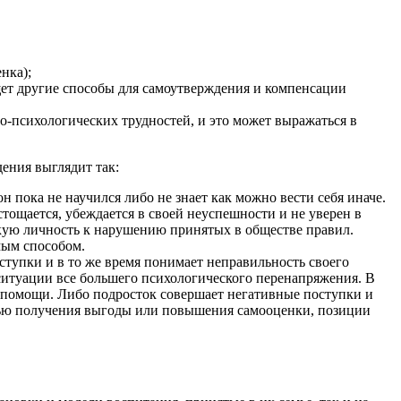
нка);
щет другие способы для самоутверждения и компенсации
но-психологических трудностей, и это может выражаться в
ения выглядит так:
н пока не научился либо не знает как можно вести себя иначе.
тощается, убеждается в своей неуспешности и не уверен в
ькую личность к нарушению принятых в обществе правил.
мым способом.
тупки и в то же время понимает неправильность своего
 ситуации все большего психологического перенапряжения. В
 помощи. Либо подросток совершает негативные поступки и
 целью получения выгоды или повышения самооценки, позиции