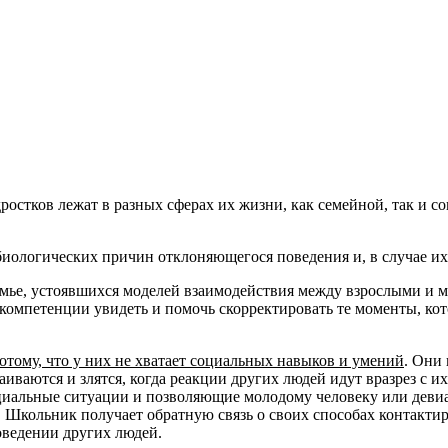
ростков лежат в разных сферах их жизни, как семейной, так и с
биологических причин отклоняющегося поведения и, в случае их
емье, устоявшихся моделей взаимодействия между взрослыми и
о компетенции увидеть и помочь скорректировать те моменты, ко
отому, что у них не хватает социальных навыков и умений
. Они 
аиваются и злятся, когда реакции других людей идут вразрез с 
циальные ситуации и позволяющие молодому человеку или деви
Школьник получает обратную связь о своих способах контактир
поведении других людей.