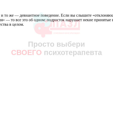
о и то же — девиантное поведение. Если вы слышите «отклоняющ
ия» — то все это об одном: подросток нарушает некие принятые 
ства в целом.
Просто выбери
МЕДИЦИНСКИЙ ЦЕНТР
СВОЕГО
психотерапевта
ПСИХОТЕРАПИИ
СЕКСОЛОГИИ
И ПСИХОЛОГИИ
ЗАПИСАТЬСЯ
+7 (812) 903-85-03