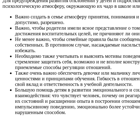
Для предупреждения развития отклонений у детей и подростков
психологическую атмосферу, окружающую их чадо в школе или 
Важно создать в семье атмосферу принятия, понимания и з
допустимо, разрешено.
Важно, чтобы родители имели ясное представление о том
достижения воспитательных целей, не причиняют ли они
Не менее важно, чтобы семейные правила были сообщены 
собственных. В противном случае, насаждаемые насильст
избежать.
Необходимо также учитывать и выяснять мотивы поведения
стремление защитить себя, возможно и не вполне констр
приемлемые способы регуляции отношений.
Также очень важно обеспечить девочке или мальчику ли
ценностями и принципами обучения. Гибкость в отношен
свой вклад и ответственность в учебной деятельности.
Большую помощь детям в развитии эмоционального и соци
взаимодействия: что чувствует человек, почему он реаг
их состояний и расширении опыта в построении отноше
импульсивному поведению, эмоционально более устойчив
нарушенным способом.