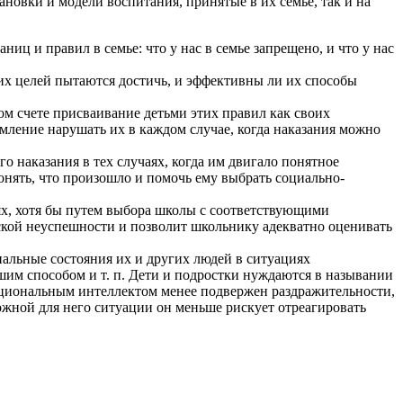
новки и модели воспитания, принятые в их семье, так и на
иц и правил в семье: что у нас в семье запрещено, и что у нас
их целей пытаются достичь, и эффективны ли их способы
м счете присваивание детьми этих правил как своих
мление нарушать их в каждом случае, когда наказания можно
о наказания в тех случаях, когда им двигало понятное
онять, что произошло и помочь ему выбрать социально-
х, хотя бы путем выбора школы с соответствующими
кой неуспешности и позволит школьнику адекватно оценивать
альные состояния их и других людей в ситуациях
шим способом и т. п. Дети и подростки нуждаются в назывании
циональным интеллектом менее подвержен раздражительности,
жной для него ситуации он меньше рискует отреагировать