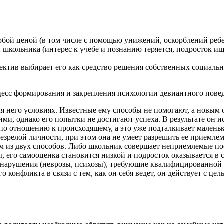
юбой ценой (в том числе с помощью унижений, оскорблений ребе
школьника (интерес к учебе и познанию теряется, подросток и
лектив выбирает его как средство решения собственных социаль
цесс формирования и закрепления психологии девиантного повед
я него условиях. Известные ему способы не помогают, а новым о
, однако его попытки не достигают успеха. В результате он ис
в по отношению к происходящему, а это уже подталкивает мален
зрелой личности, при этом она не умеет разрешить ее приемле
 из двух способов. Либо школьник совершает неприемлемые пос
ы, его самооценка становится низкой и подросток оказывается в
е нарушения (неврозы, психозы), требующие квалифицированной
го конфликта в связи с тем, как он себя ведет, он действует с