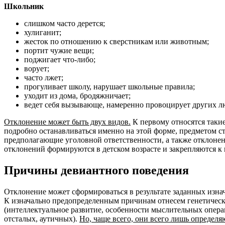
Школьник
слишком часто дерется;
хулиганит;
жесток по отношению к сверстникам или животным;
портит чужие вещи;
поджигает что-либо;
ворует;
часто лжет;
прогуливает школу, нарушает школьные правила;
уходит из дома, бродяжничает;
ведет себя вызывающе, намеренно провоцирует других л
Отклонение может быть двух видов.
К первому относятся такие
подробно останавливаться именно на этой форме, предметом ст
предполагающие уголовной ответственности, а также отклонен
отклонений формируются в детском возрасте и закрепляются к 
Причины девиантного поведения
Отклонение может сформироваться в результате заданных изнач
К изначально предопределенным причинам отнесем генетическ
(интеллектуальное развитие, особенности мыслительных опера
отсталых, аутичных).
Но, чаще всего, они всего лишь определя