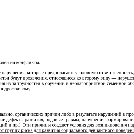
юдей на конфликты.
 нарушения, которые предполагают уголовную ответственность, 
атьи будут проявления, относящиеся ко второму виду — нарушен
ия из-за трудностей в обучении и неблагоприятной семейной об
подростковому.
ально, органических причин либо в результате нарушений в про
ие дефекты развития, родовые травмы, нарушения формирования
ций и пр.). Эти причины создают условия для возникновения н
ют группу риска для развития социального девиантного поведени