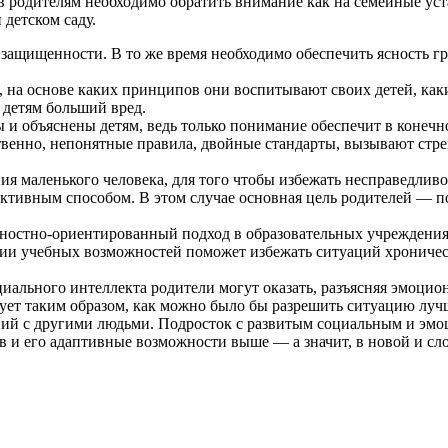
 родителям необходимо обратить внимание как на семейные уста
детском саду.
ащищенности. В то же время необходимо обеспечить ясность гран
, на основе каких принципов они воспитывают своих детей, как
 детям больший вред.
и объяснены детям, ведь только понимание обеспечит в конечно
венно, непонятные правила, двойные стандарты, вызывают стре
 маленького человека, для того чтобы избежать несправедливог
уктивным способом. В этом случае основная цель родителей — п
чностно-ориентированный подход в образовательных учреждения
ии учебных возможностей поможет избежать ситуаций хроничес
ального интеллекта родители могут оказать, разъясняя эмоцион
ирует таким образом, как можно было бы разрешить ситуацию луч
ний с другими людьми. Подросток с развитым социальным и эмо
 и его адаптивные возможности выше — а значит, в новой и сло