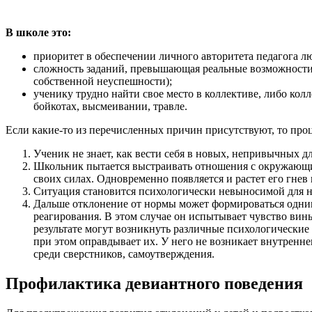
В школе это:
приоритет в обеспечении личного авторитета педагога л
сложность заданий, превышающая реальные возможности 
собственной неуспешности);
ученику трудно найти свое место в коллективе, либо кол
бойкотах, высмеивании, травле.
Если какие-то из перечисленных причин присутствуют, то про
Ученик не знает, как вести себя в новых, непривычных дл
Школьник пытается выстраивать отношения с окружающими
своих силах. Одновременно появляется и растет его гне
Ситуация становится психологически невыносимой для не
Дальше отклонение от нормы может формироваться одним
реагирования. В этом случае он испытывает чувство вин
результате могут возникнуть различные психологически
при этом оправдывает их. У него не возникает внутренне
среди сверстников, самоутверждения.
Профилактика девиантного поведения