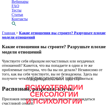
Вебинары
FAQ
Тесты
Статьи
Контакты
Перейти
Главная
>
Какие отношения вы строите? Разрушьте плохие
к
модели отношений
содержимому
Какие отношения вы строите? Разрушьте плохие
модели отношений
Чувствуете себя образцом несчастливых или неудачных
отношений? Кажется, что вы попадаете в одни и те же
проблемные паттерны, что бы вы ни делали? Независимо от
того, как вы себя чувствуете, вы не безнадежны.
Здесь вы
МЕДИЦИНСКИЙ ЦЕНТР
получите четкие рекомендации, как с этим справиться:
Просто выбери
ПСИХОТЕРАПИИ
СВОЕГО
Распознай, разреши, изучи.
СЕКСОЛОГИИ
психотерапевта
Приложив некоторые усилия, вы сможете наслаждаться
И ПСИХОЛОГИИ
счастливой семьей.