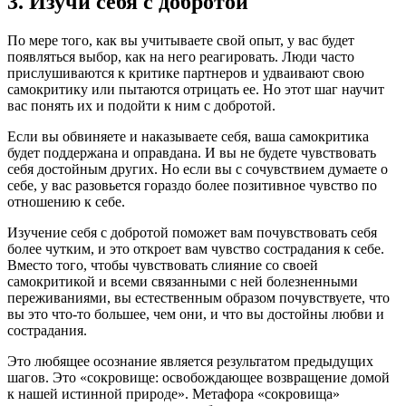
3. Изучи себя с добротой
По мере того, как вы учитываете свой опыт, у вас будет
появляться выбор, как на него реагировать. Люди часто
прислушиваются к критике партнеров и удваивают свою
самокритику или пытаются отрицать ее. Но этот шаг научит
вас понять их и подойти к ним с добротой.
Если вы обвиняете и наказываете себя, ваша самокритика
будет поддержана и оправдана. И вы не будете чувствовать
себя достойным других. Но если вы с сочувствием думаете о
себе, у вас разовьется гораздо более позитивное чувство по
отношению к себе.
Изучение себя с добротой поможет вам почувствовать себя
более чутким, и это откроет вам чувство сострадания к себе.
Вместо того, чтобы чувствовать слияние со своей
самокритикой и всеми связанными с ней болезненными
переживаниями, вы естественным образом почувствуете, что
вы это что-то большее, чем они, и что вы достойны любви и
сострадания.
Это любящее осознание является результатом предыдущих
шагов. Это «сокровище: освобождающее возвращение домой
к нашей истинной природе». Метафора «сокровища»