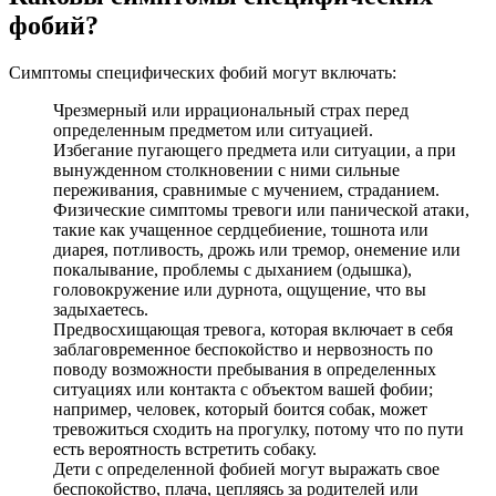
фобий?
Ситуативные фобии: они включают боязнь
определенных ситуаций, таких как полет (аэрофобия),
Симптомы специфических фобий могут включать:
езда в машине или общественном транспорте
(амаксофобия), вождение, переход через мосты
Чрезмерный или иррациональный страх перед
(гефирофобия) или туннели (тубуфобия), или боязнь
определенным предметом или ситуацией.
оказаться в закрытом месте (клаустрофобия), например,
Избегание пугающего предмета или ситуации, а при
в лифте.
вынужденном столкновении с ними сильные
Фобии, связанные с окружающей средой. Примеры
переживания, сравнимые с мучением, страданием.
включают страх перед открытыми или, наоборот,
Физические симптомы тревоги или панической атаки,
закрытыми штормами, фобия высоты (акрофобия),
такие как учащенное сердцебиение, тошнота или
боязнь глубины (батофобия) или воды вообще
диарея, потливость, дрожь или тремор, онемение или
(гидрофобия или аквафобия), фобия пространства
покалывание, проблемы с дыханием (одышка),
(агорафобия), страх отверстий (дырок- трипофобия),
головокружение или дурнота, ощущение, что вы
фобия темноты (никтофобия), боязнь других людей
задыхаетесь.
(антропофобия, не путать с социофобией- страхом или
Предвосхищающая тревога, которая включает в себя
тревогой социального взаимодействия).
заблаговременное беспокойство и нервозность по
Фобии травм и инъекций крови: они включают страх
поводу возможности пребывания в определенных
получить травму (травматофобия) или фобия болезни
ситуациях или контакта с объектом вашей фобии;
(нозофобия), увидеть кровь (гемофобия) или
например, человек, который боится собак, может
инвазивные медицинские процедуры, такие как
тревожиться сходить на прогулку, потому что по пути
анализы крови или инъекции (трипанофобия).
есть вероятность встретить собаку.
Другие фобии: к ним относятся фобия смерти
Дети с определенной фобией могут выражать свое
(танатофобия), боязнь одиночества (аутофобия), страх
беспокойство, плача, цепляясь за родителей или
жизни (всего- пантофобия, панфобия, панофобия), страх