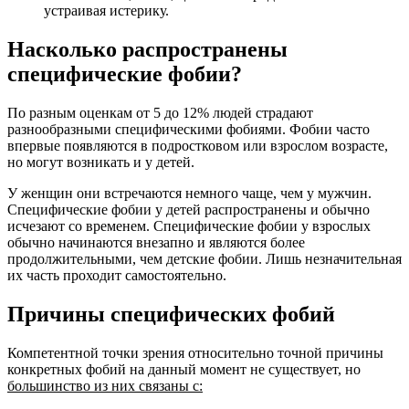
устраивая истерику.
детей (педофобия), страх падения с высоты (акрофобия),
страх громких звуков или боязнь крика (акустикофобия),
Насколько распространены
страх костюмированных персонажей (масок-
маскафобия, клоунов-коулрофобия), фобия языка, слов
специфические фобии?
(логофобия).
По разным оценкам от 5 до 12% людей страдают
разнообразными специфическими фобиями. Фобии часто
впервые появляются в подростковом или взрослом возрасте,
но могут возникать и у детей.
У женщин они встречаются немного чаще, чем у мужчин.
Специфические фобии у детей распространены и обычно
исчезают со временем. Специфические фобии у взрослых
обычно начинаются внезапно и являются более
продолжительными, чем детские фобии. Лишь незначительная
их часть проходит самостоятельно.
Причины специфических фобий
Компетентной точки зрения относительно точной причины
конкретных фобий на данный момент не существует, но
большинство из них связаны с: