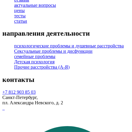
актуальные вопросы
Аграфобия — боязнь сексуального насилия.
цены
тесты
Агризоофобия — боязнь диких животных.
статьи
Адофобия — боязнь попасть в ад.
направления деятельности
Айлурофобия — боязнь кошек.
психологические проблемы и душевные расстройства
Айхмофобия — боязнь игл или острых предметов.
Сексуальные проблемы и дисфункции
Акарофобия — боязнь зуда или насекомых, вызывающих зуд.
семейные проблемы
Детская психология
Акрофобия — боязнь высоты.
Прочие расстройства (А-Я)
Акустофобия — боязнь шума.
контакты
Алекторофобия — боязнь кур.
+7 812 903 85 03
Аллиумфобия — боязнь чеснока.
Санкт-Петербург,
пл. Александра Невского, д. 2
Аллодоксафобия — боязнь мнений других людей.
Альбуминурофобия — боязнь заболевания почек.
Альгофобия — боязнь боли.