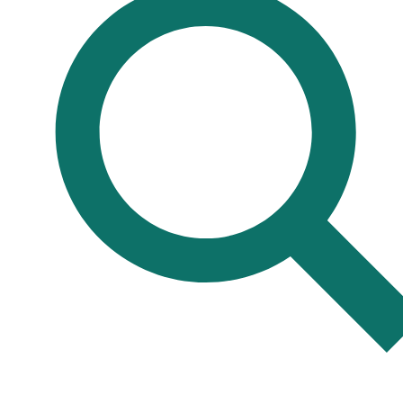
Альтофобия — боязнь высоты.
Амаксофобия — боязнь езды в машине.
Аматофобия — боязнь пыли.
Амбулофобия — боязнь ходьбы.
Амихофобия — боязнь царапин или ссадин.
Амнезифобия — боязнь амнезии.
Анаблефобия — боязнь поднять глаза.
Ангинофобия — боязнь стенокардии или удушья.
Англофобия — боязнь Великобритании, англичан или
английской культуры.
Ангрофобия — страх гнева или рассердиться.
Андрофобия — боязнь мужчин.
Анемофобия — боязнь сквозняков или ветра (анкраофобия).
Анкилофобия — боязнь неподвижности сустава.