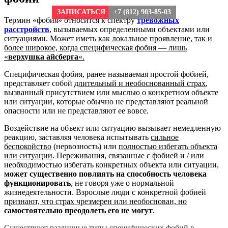
ЗАПИСАТЬСЯ
+7 (812) 903-85-03
Термин «фобия» относится к спектру
тревожных
расстройств
, вызываемых определенными объектами или
ситуациями. Может иметь
как локальное проявление, так и
более широкое, когда специфическая фобия — лишь
«
верхушка айсберга
«.
Специфическая фобия, ранее называемая простой фобией,
представляет собой
длительный и необоснованный страх
,
вызванный присутствием или мыслью о конкретном объекте
или ситуации, которые обычно не представляют реальной
опасности или не представляют ее вовсе.
Воздействие на объект или ситуацию вызывает немедленную
реакцию, заставляя человека испытывать
сильное
беспокойство
(нервозность) или
полностью избегать объекта
или ситуации
. Переживания, связанные с фобией и / или
необходимостью избегать конкретных объекта или ситуации,
может существенно повлиять на способность человека
функционировать
, не говоря уже о нормальной
жизнедеятельности. Взрослые люди с конкретной фобией
признают, что страх чрезмерен или необоснован, но
самостоятельно преодолеть его не могут
.
Существуют различные типы специфических фобий в