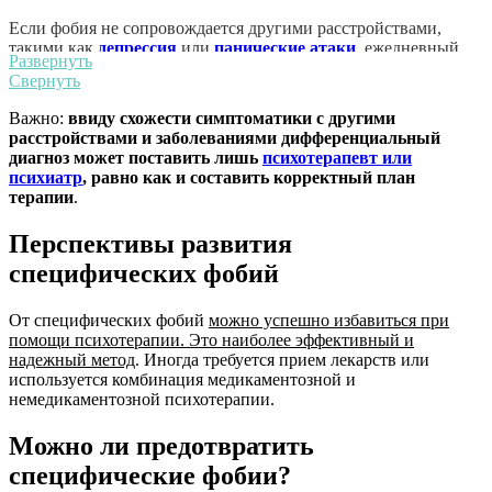
Если фобия не сопровождается другими расстройствами,
такими как
депрессия
или
панические атаки
, ежедневный
Развернуть
прием лекарств обычно не назначается.
Свернуть
Иногда в медикаментозной терапии используются
Важно:
ввиду схожести симптоматики с другими
антидепрессанты из группы селективных ингибиторов
расстройствами и заболеваниями дифференциальный
обратного захвата серотонина, такие как эсциталопрам
диагноз может поставить лишь
психотерапевт или
(лексапро), флуоксетин (прозак) и пароксетин (паксил).
психиатр
, равно как и составить корректный план
Совсем недавно для лечения тревожности, связанной с
терапии
.
определенными фобиями, стали применяться обычные
препараты от артериального давления, называемые бета-
Перспективы развития
блокаторами.
специфических фобий
Хотя выписать рецепт на препараты для лечения фобий может
фактически любой врач, они
должны назначаться именно
От специфических фобий
можно успешно избавиться при
специалистом в области психического здоровья,
помощи психотерапии. Это наиболее эффективный и
компетентного в терапии данного расстройства, во избежание
надежный метод
. Иногда требуется прием лекарств или
развития дополнительных расстройств и минимизации рисков
используется комбинация медикаментозной и
возможных побочных эффектов
.
немедикаментозной психотерапии.
Техники релаксации, такие как глубокое дыхание или
упражнения для снятия мышечного напряжения, также могут
Можно ли предотвратить
помочь уменьшить симптомы тревоги.
специфические фобии?