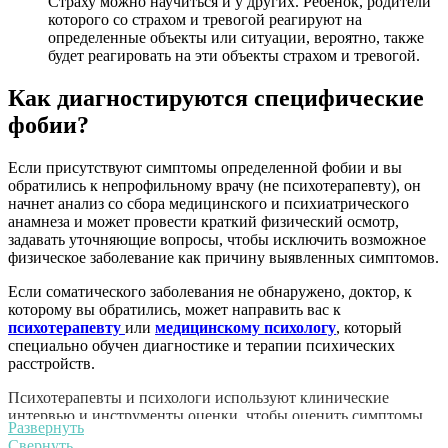
Страху можно научиться и у других. Ребенок, родители
которого со страхом и тревогой реагируют на
определенные объекты или ситуации, вероятно, также
будет реагировать на эти объекты страхом и тревогой.
Как диагностируются специфические
фобии?
Если присутствуют симптомы определенной фобии и вы
обратились к непрофильному врачу (не психотерапевту), он
начнет анализ со сбора медицинского и психиатрического
анамнеза и может провести краткий физический осмотр,
задавать уточняющие вопросы, чтобы исключить возможное
физическое заболевание как причину выявленных симптомов.
Если соматического заболевания не обнаружено, доктор, к
которому вы обратились, может направить вас к
психотерапевту
или
медицинскому психологу
, который
специально обучен диагностике и терапии психических
расстройств.
Психотерапевты и психологи используют клинические
интервью и инструменты оценки, чтобы оценить симптомы
Развернуть
на предмет специфической фобии.
Свернуть