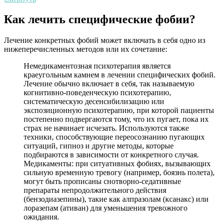
Психотерапевт (или психиатр) ставит диагноз конкретной
Как лечить специфические фобии?
фобий на основании сообщенных симптомов,
анамнестической информации, включая любые проблемы с
функционированием и нормальной жизнедеятельностью.
Лечение конкретных фобий может включать в себя одно из
Специфическая фобия диагностируется, если страх и тревога
нижеперечисленных методов или их сочетание:
человека вызывают особые страдания или если они мешают
его распорядку дня, включая учебу, работу, социальное
Немедикаментозная психотерапия является
взаимодействие и отношения.
краеугольным камнем в лечении специфических фобий.
Лечение обычно включает в себя, так называемую
когнитивно-поведенческую психотерапию,
систематическую десенсибилизацию или
экспозиционную психотерапию, при которой пациенты
постепенно подвергаются тому, что их пугает, пока их
страх не начинает исчезать. Используются также
техники, способствующие переосознанию пугающих
ситуаций, гипноз и другие методы, которые
подбираются в зависимости от конкретного случая.
Медикаменты: при ситуативных фобиях, вызывающих
сильную временную тревогу (например, боязнь полета),
могут быть прописаны снотворно-седативные
препараты непродолжительного действия
(бензодиазепины), такие как алпразолам (ксанакс) или
лоразепам (ативан) для уменьшения тревожного
ожидания.