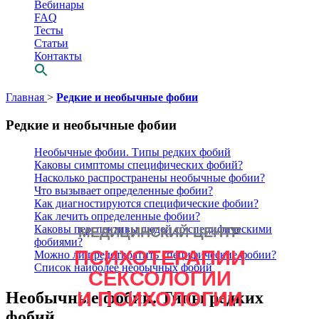
Вебинары
FAQ
Тесты
Статьи
Контакты
Перейти
Главная
>
Редкие и необычные фобии
к
содержимому
Редкие и необычные фобии
Необычные фобии. Типы редких фобий
Каковы симптомы специфических фобий?
Насколько распространены необычные фобии?
Что вызывает определенные фобии?
Как диагностируются специфические фобии?
Как лечить определенные фобии?
Каковы перспективы людей со специфическими
МЕДИЦИНСКИЙ ЦЕНТР
Просто выбери
фобиями?
ПСИХОТЕРАПИИ
СВОЕГО
Можно ли предотвратить специфические фобии?
Список наиболее необычных фобий
СЕКСОЛОГИИ
психотерапевта
И ПСИХОЛОГИИ
Необычные фобии. Типы редких
фобий