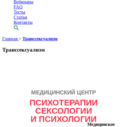
Вебинары
FAQ
Тесты
Статьи
Контакты
Перейти
Главная
>
Транссексуализм
к
содержимому
Транссексуализм
МЕДИЦИНСКИЙ ЦЕНТР
Просто выбери
ПСИХОТЕРАПИИ
СВОЕГО
СЕКСОЛОГИИ
психотерапевта
И ПСИХОЛОГИИ
Медицинское