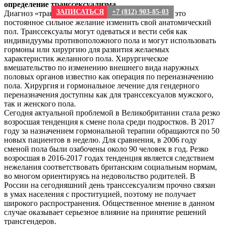
определение транссексуализма
ЗАПИСАТЬСЯ
+7 (812) 903-85-03
Диагноз «транссексуализм» (F-64 по МКБ-10) — это
постоянное сильное желание изменить свой анатомический
пол. Транссексуалы могут одеваться и вести себя как
индивидуумы противоположного пола и могут использовать
гормоны или хирургию для развития желаемых
характеристик желанного пола. Хирургическое
вмешательство по изменению внешнего вида наружных
половых органов известно как операция по переназначению
пола. Хирургия и гормональное лечение для гендерного
переназначения доступны как для транссексуалов мужского,
так и женского пола.
Сегодня актуальной проблемой в Великобритании стала резко
возросшая тенденция к смене пола среди подростков. В 2017
году за назначением гормональной терапии обращаются по 50
новых пациентов в неделю. Для сравнения, в 2006 году
сменой пола были озабочены около 90 человек в год. Резко
возросшая в 2016-2017 годах тенденция является следствием
нежелания соответствовать британским социальным нормам,
во многом ориентируясь на недовольство родителей. В
России на сегодняшний день транссексуализм прочно связан
в умах населения с проституцией, поэтому не получает
широкого распространения. Общественное мнение в данном
случае оказывает серьезное влияние на принятие решений
трансгендеров.