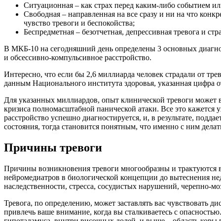
Ситуационная – как страх перед каким-либо событием ил
Свободная – направленная на все сразу и ни на что конк
чувство тревоги и беспокойства;
Беспредметная – безотчетная, депрессивная тревога и стра
В МКБ-10 на сегодняшний день определены 3 основных диагноза
и обсессивно-компульсивное расстройство.
Интересно, что если бы 2,6 миллиарда человек страдали от тре
данным Национального института здоровья, указанная цифра от
Для указанных миллиардов, опыт клинической тревоги может ва
кризиса полномасштабной панической атаки. Все это кажется уж
расстройство успешно диагностируется, и, в результате, подд
состояния, тогда становится понятным, что именно с ним делат
Причины тревоги
Причины возникновения тревоги многообразны и трактуются в
нейромедиатров в биологической концепции до вытеснения не
наследственности, стресса, сосудистых нарушений, черепно-моз
Тревога, по определению, может заставлять вас чувствовать д
привлечь ваше внимание, когда вы сталкиваетесь с опасностью
гипоталамуса, внутри височных долей, и выше – область коры 