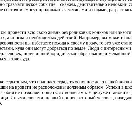
 одно травматическое событие – скажем, действительно неловкий
ые состояния могут продолжаться месяцами и годами, разрастая
и бы провести всю свою жизнь без роликовых коньков или экзот
зных, а иногда и необходимых действий. Например, вы можете оп
 тревожности вы избегаете похода к своему врачу, то это уже ст
естами, куда они могут добраться по земле. Люди с интересными
: человек, получивший юридическое образование и желающий сде
ся в зале суда.
ько серьезным, что начинает страдать основное дело вашей жизн
душки на кровати не расположены должным образом. Успехи в шк
офобия не позволяет общаться с коллегами. Еще хуже становитс
ница. Иными словами, первый вопрос, который человек, находящ
.