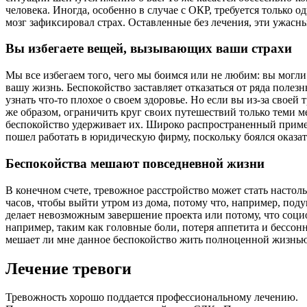
человека. Иногда, особенно в случае с ОКР, требуется только
мозг зафиксировал страх. Оставленные без лечения, эти ужасн
Вы избегаете вещей, вызывающих ваши страхи
Мы все избегаем того, чего мы боимся или не любим: вы могл
вашу жизнь. Беспокойство заставляет отказаться от ряда поле
узнать что-то плохое о своем здоровье. Но если вы из-за своей
же образом, ограничить круг своих путешествий только теми м
беспокойство удерживает их. Широко распространенный пример
пошел работать в юридическую фирму, поскольку боялся оказать
Беспокойства мешают повседневной жизни
В конечном счете, тревожное расстройство может стать настол
часов, чтобы выйти утром из дома, потому что, например, по
делает невозможным завершение проекта или потому, что соци
например, таким как головные боли, потеря аппетита и бессон
мешает ли мне данное беспокойство жить полноценной жизнью
Лечение тревоги
Тревожность хорошо поддается профессиональному лечению.