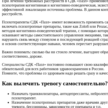
При лечении тревожных расстройств в СДК «Пазл» применяют
психотерапия когнитивная и когнитивно-поведенческая, экзис
эффективной локализации источника проблемы. В данном кон
расстройств.
Психотерапевты СДК «Пазл» имеют возможность применять са
включать психотропные препараты, такие как Zoloft или Proza
методов когнитивно-поведенческой терапии, с помощью которых
осваивают методы самостоятельного управления эмоциями, таки
нарушить связь между стимулом и последующей реакцией страх
и освоив соответствующие навыки, человек перестает разруша
Важно понимать: сколько бы ни стоило лечение, выгоднее обра
соответственно, дороже.
Специалисты СДК «Пазл» постоянно повышают свою квалифика
обязательной для всех работников здравоохранения в России.
Помните, что проблемы со здоровьем надо решать сразу и каче
Как вылечить тревогу самостоятельно?
Назначать транквилизаторы, антидепрессанты, нейролеп
психотерапевт.
Назначение психотропных препаратов даже врачами друг
тревоги, бессонницы, зависимости от препарата и т.п.