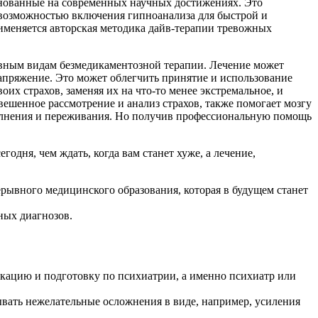
нованные на современных научных достижениях. Это
с возможностью включения гипноанализа для быстрой и
меняется авторская методика дайв-терапии тревожных
вным видам безмедикаментозной терапии. Лечение может
напряжение. Это может облегчить принятие и использование
их страхов, заменяя их на что-то менее экстремальное, и
ешенное рассмотрение и анализ страхов, также помогает мозгу
волнения и переживания. Но получив профессиональную помощь
дня, чем ждать, когда вам станет хуже, а лечение,
вного медицинского образования, которая в будущем станет
ных диагнозов.
кацию и подготовку по психиатрии, а именно психиатр или
вать нежелательные осложнения в виде, например, усиления