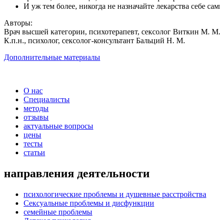
И уж тем более, никогда не назначайте лекарства себе сам
Авторы:
Врач высшей категории, психотерапевт, сексолог Виткин М. М.
К.п.н., психолог, сексолог-консультант Бальций Н. М.
Дополнительные материалы
О нас
Специалисты
методы
отзывы
актуальные вопросы
цены
тесты
статьи
направления деятельности
психологические проблемы и душевные расстройства
Сексуальные проблемы и дисфункции
семейные проблемы