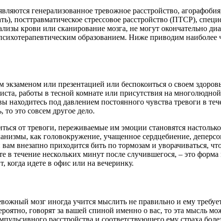
ляются генерализованное тревожное расстройство, агорафобия,
ать), посттравматическое стрессовое расстройство (ПТСР), спе
ализы крови или сканирование мозга, не могут окончательно ди
с психотерапевтическим образованием. Ниже приводим наиболее 
м экзаменом или презентацией или беспокоиться о своем здоровье
ста, работы в тесной комнате или присутствия на многолюдной 
вы находитесь под давлением постоянного чувства тревоги в теч
 то это совсем другое дело.
иться от тревоги, переживаемые им эмоции становятся настолько
анизмы, как головокружение, учащенное сердцебиение, деперсо
 вам внезапно приходится бить по тормозам и уворачиваться, чт
те в течение нескольких минут после случившегося, – это форма
, когда идете в офис или на вечеринку.
ревожный мозг иногда учится мыслить не правильно и ему требуе
оятно, говорят за вашей спиной именно о вас, то эта мысль може
омпульсивного расстройства и соответствующего ему страха боле