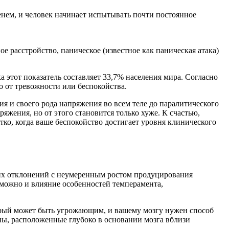
менем, и человек начинает испытывать почти постоянное
 расстройство, паническое (известное как паническая атака)
а этот показатель составляет 33,7% населения мира. Согласно
о от тревожности или беспокойства.
я и своего рода напряжения во всем теле до паралитического
яжения, но от этого становится только хуже. К счастью,
тко, когда ваше беспокойство достигает уровня клинического
их отклонений с неумеренным ростом продуцирования
можно и влияние особенностей темперамента,
оторый может быть угрожающим, и вашему мозгу нужен способ
ны, расположенные глубоко в основании мозга вблизи