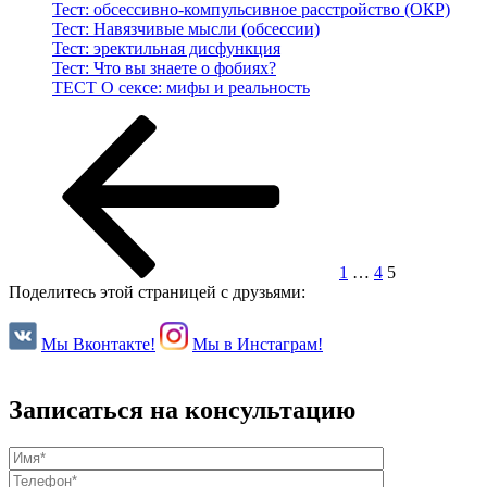
Тест: обсессивно-компульсивное расстройство (ОКР)
Тест: Навязчивые мысли (обсессии)
Тест: эректильная дисфункция
Тест: Что вы знаете о фобиях?
ТЕСТ О сексе: мифы и реальность
Навигация
Предыдущая
Страница
Страница
Страница
страница
по
записям
1
…
4
5
Поделитесь этой страницей с друзьями:
Мы Вконтакте!
Мы в Инстаграм!
Записаться на консультацию