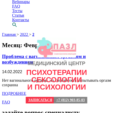
Вебинары
FAQ
Тесты
Статьи
Контакты
Перейти
Главная
>
2022
>
2
к
содержимому
Месяц:
Февраль 2022
Проблема с вагинальным оргазмом и
возбуждением
МЕДИЦИНСКИЙ ЦЕНТР
ПСИХОТЕРАПИИ
14.02.2022
СЕКСОЛОГИИ
Нет вагинального оргазма, но способность испытывать оргазм
Просто выбери
сохранна
И ПСИХОЛОГИИ
СВОЕГО
ПОДРОБНЕЕ
психотерапевта
ЗАПИСАТЬСЯ
+7 (812) 903-85-03
FAQ
задайте вопрос специалисту