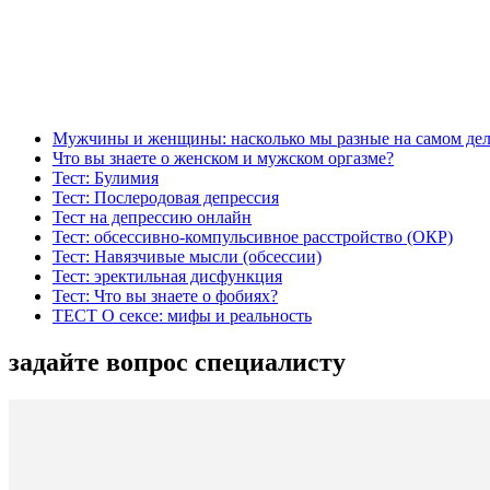
к
содержимому
Мужчины и женщины: насколько мы разные на самом дел
Что вы знаете о женском и мужском оргазме?
Тест: Булимия
Тест: Послеродовая депрессия
Тест на депрессию онлайн
Тест: обсессивно-компульсивное расстройство (ОКР)
Тест: Навязчивые мысли (обсессии)
Тест: эректильная дисфункция
Тест: Что вы знаете о фобиях?
ТЕСТ О сексе: мифы и реальность
задайте вопрос специалисту