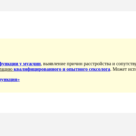
сфункции у мужчин
, выявление причин
расстройства и сопутств
ьтацию
квалифицированного и опытного сексолога
. Может исп
функция»