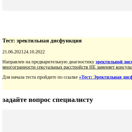
Тест: эректильная дисфункция
Опубликовано
21.06.2021
24.10.2022
Направлен на предварительную диагностику
эректильной ди
многогранности сексуальных расстройств НЕ заменяет консул
Для начала теста пройдите по ссылке
«Тест: Эректильная дис
задайте вопрос специалисту