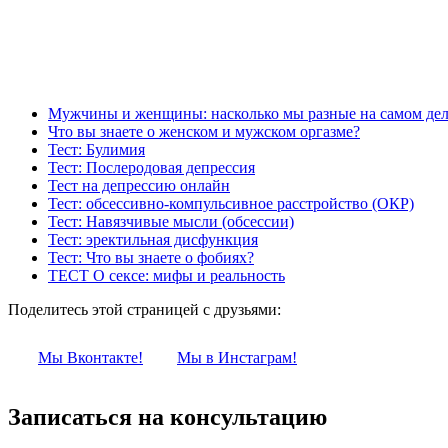
Мужчины и женщины: насколько мы разные на самом дел
Что вы знаете о женском и мужском оргазме?
Тест: Булимия
Тест: Послеродовая депрессия
Тест на депрессию онлайн
Тест: обсессивно-компульсивное расстройство (ОКР)
Тест: Навязчивые мысли (обсессии)
Тест: эректильная дисфункция
Тест: Что вы знаете о фобиях?
ТЕСТ О сексе: мифы и реальность
Поделитесь этой страницей с друзьями:
Мы Вконтакте!
Мы в Инстаграм!
Записаться на консультацию