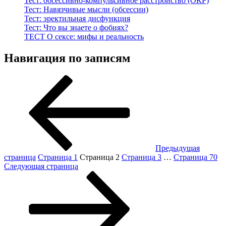
Тест: обсессивно-компульсивное расстройство (ОКР)
Тест: Навязчивые мысли (обсессии)
Тест: эректильная дисфункция
Тест: Что вы знаете о фобиях?
ТЕСТ О сексе: мифы и реальность
Навигация по записям
Предыдущая
страница
Страница
1
Страница
2
Страница
3
…
Страница
70
Следующая страница