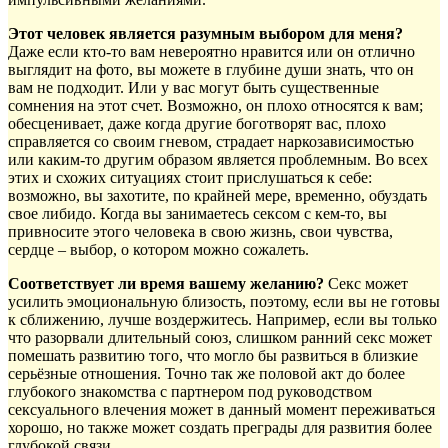
Этот человек является разумным выбором для меня?
Даже если кто-то вам невероятно нравится или он отлично
выглядит на фото, вы можете в глубине души знать, что он
вам не подходит. Или у вас могут быть существенные
сомнения на этот счет. Возможно, он плохо относятся к вам;
обесценивает, даже когда другие боготворят вас, плохо
справляется со своим гневом, страдает наркозависимостью
или каким-то другим образом является проблемным. Во всех
этих и схожих ситуациях стоит прислушаться к себе:
возможно, вы захотите, по крайней мере, временно, обуздать
свое либидо. Когда вы занимаетесь сексом с кем-то, вы
привносите этого человека в свою жизнь, свои чувства,
сердце – выбор, о котором можно сожалеть.
Соответствует ли время вашему желанию?
Секс может
усилить эмоциональную близость, поэтому, если вы не готовы
к сближению, лучше воздержитесь. Например, если вы только
что разорвали длительный союз, слишком ранний секс может
помешать развитию того, что могло бы развиться в близкие
серьёзные отношения. Точно так же половой акт до более
глубокого знакомства с партнером под руководством
сексуального влечения может в данный момент переживаться
хорошо, но также может создать преграды для развития более
глубокой связи.