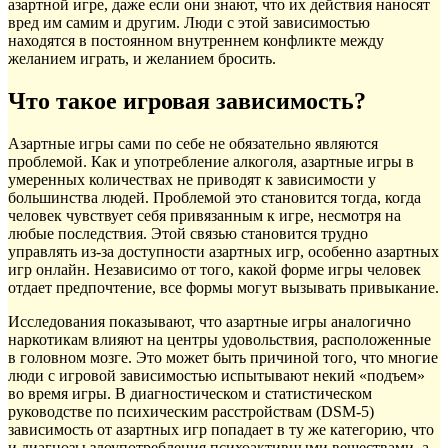
азартной игре, даже если они знают, что их действия наносят
вред им самим и другим.
Люди с этой зависимостью
находятся в постоянном внутреннем конфликте между
желанием играть, и желанием бросить.
Что такое игровая зависимость?
Азартные игры сами по себе не обязательно являются
проблемой. Как и употребление алкоголя, азартные игры в
умеренных количествах не приводят к зависимости у
большинства людей. Проблемой это становится тогда, когда
человек чувствует себя привязанным к игре, несмотря на
любые последствия. Этой связью становится трудно
управлять из-за доступности азартных игр, особенно азартных
игр онлайн. Независимо от того, какой форме игры человек
отдает предпочтение, все формы могут вызывать привыкание.
Исследования показывают, что азартные игры аналогично
наркотикам влияют на центры удовольствия, расположенные
в головном мозге. Это может быть причиной того, что многие
люди с игровой зависимостью испытывают некий «подъем»
во время игры. В диагностическом и статистическом
руководстве по психическим расстройствам (DSM-5)
зависимость от азартных игр попадает в ту же категорию, что
и диагнозы злоупотребления психоактивными веществами, а