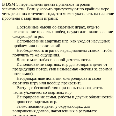
В DSM-5 перечислены девять признаков игровой
зависимости. Если у кого-то присутствуют по крайней мере
четыре из них в течение года, это может указывать на наличие
проблемы с азартными играми:
Постоянные мысли об азартных играх, будь то
переживание прошлых побед, неудач или планирование
следующей игры.
Использование азартных игр, как уход от насущных
проблем или переживаний.
Необходимость играть с наращиванием ставок, чтобы
получить те же ощущения.
Ложь о масштабах игорной деятельности.
Использование азартных игр для возврата денег от
предыдущих потерь (так называемая «погоня за своими
потерями»).
Неоднократные попытки контролировать свою
азартную игру или вообще прекратить.
Растущее беспокойство при попытках сократить
частоту/количество азартных игр.
Игнорирование семьи, работы и других обязанностей
в процессе азартных игр.
Заимствование денег у окружающих, для
возвращения долгов, накопленных в результате
азартных игр.