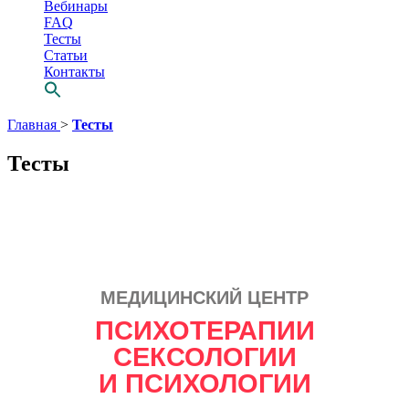
Вебинары
FAQ
Тесты
Статьи
Контакты
Перейти
Главная
>
Тесты
к
содержимому
Тесты
МЕДИЦИНСКИЙ ЦЕНТР
Просто выбери
ПСИХОТЕРАПИИ
СВОЕГО
СЕКСОЛОГИИ
психотерапевта
И ПСИХОЛОГИИ