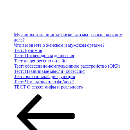
Мужчины и женщины: насколько мы разные на самом
деле?
Что вы знаете о женском и мужском оргазме?
Тест: Булимия
Тест: Послеродовая депрессия
Тест на депрессию онлайн
Тест: обсессивно-компульсивное расстройство (ОКР)
Тест: Навязчивые мысли (обсессии)
Тест: эректильная дисфункция
Тест: Что вы знаете о фобиях?
ТЕСТ О сексе: мифы и реальность
Навигация
Предыдущая
Страница
Страница
Страница
Страница
Следующая
страница
страница
по
записям