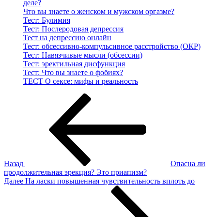
деле?
Что вы знаете о женском и мужском оргазме?
Тест: Булимия
Тест: Послеродовая депрессия
Тест на депрессию онлайн
Тест: обсессивно-компульсивное расстройство (ОКР)
Тест: Навязчивые мысли (обсессии)
Тест: эректильная дисфункция
Тест: Что вы знаете о фобиях?
ТЕСТ О сексе: мифы и реальность
Навигация
Предыдущая
запись:
по
записям
Назад
Опасна ли
продолжительная эрекция? Это приапизм?
Следующая
Далее
На ласки повышенная чувствительность вплоть до
запись