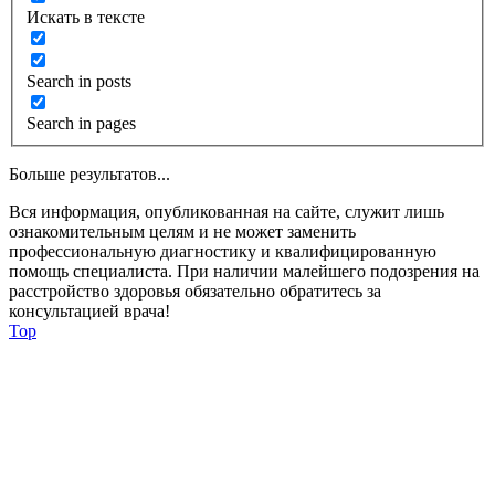
Искать в тексте
Search in posts
Search in pages
Больше результатов...
Вся информация, опубликованная на сайте, служит лишь
ознакомительным целям и не может заменить
профессиональную диагностику и квалифицированную
помощь специалиста. При наличии малейшего подозрения на
расстройство здоровья обязательно обратитесь за
консультацией врача!
Top