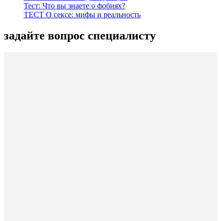
Тест: Что вы знаете о фобиях?
ТЕСТ О сексе: мифы и реальность
задайте вопрос специалисту