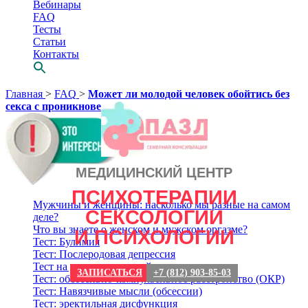
Вебинары
FAQ
Тесты
Статьи
Контакты
Перейти
Главная
>
FAQ
>
Может ли молодой человек обойтись без
к
секса с проникновением
содержимому
МЕДИЦИНСКИЙ ЦЕНТР
ПСИХОТЕРАПИИ
Мужчины и женщины: насколько мы разные на самом
СЕКСОЛОГИИ
деле?
Просто выбери
Что вы знаете о женском и мужском оргазме?
И ПСИХОЛОГИИ
Тест: Булимия
СВОЕГО
Тест: Послеродовая депрессия
Тест на депрессию онлайн
психотерапевта
ЗАПИСАТЬСЯ
+7 (812) 903-85-03
Тест: обсессивно-компульсивное расстройство (ОКР)
Тест: Навязчивые мысли (обсессии)
Тест: эректильная дисфункция