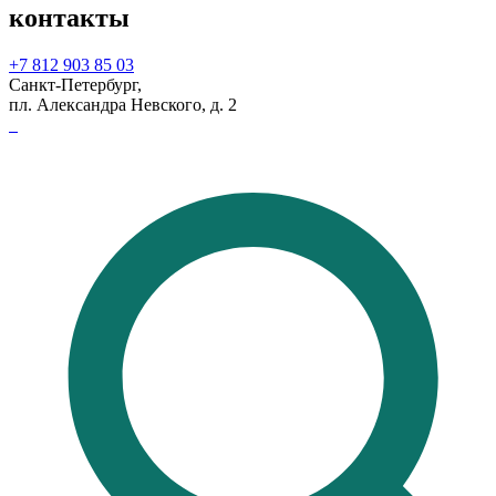
контакты
+7 812 903 85 03
Санкт-Петербург,
пл. Александра Невского, д. 2