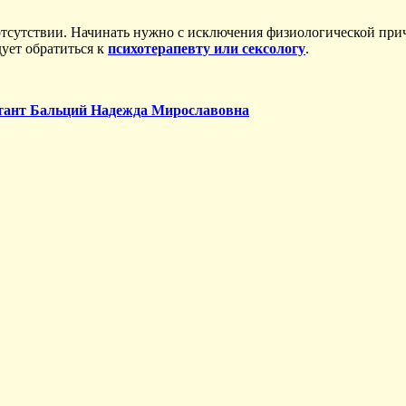
о отсутствии. Начинать нужно с исключения физиологической пр
дует обратиться к
психотерапевту или сексологу
.
льтант Бальций Надежда Мирославовна