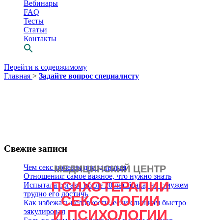
Вебинары
FAQ
Тесты
Статьи
Контакты
Перейти к содержимому
Главная
>
Задайте вопрос специалисту
Свежие записи
Чем секс полезен для здоровья
МЕДИЦИНСКИЙ ЦЕНТР
Просто выбери
Отношения: самое важное, что нужно знать
ПСИХОТЕРАПИИ
СВОЕГО
Испытала оргазм после 20 лет брака, но с мужем
трудно его достичь
СЕКСОЛОГИИ
психотерапевта
Как избежать неловкости, если слишком быстро
И ПСИХОЛОГИИ
эякулировал