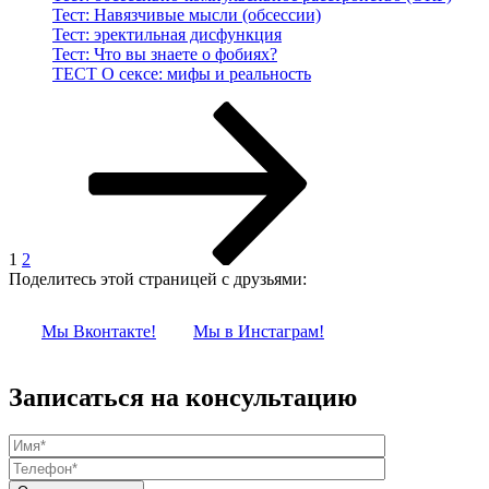
Тест: Навязчивые мысли (обсессии)
Тест: эректильная дисфункция
Тест: Что вы знаете о фобиях?
ТЕСТ О сексе: мифы и реальность
Навигация
Страница
Страница
Следующая
страница
по
записям
1
2
Поделитесь этой страницей с друзьями:
Мы Вконтакте!
Мы в Инстаграм!
Записаться на консультацию