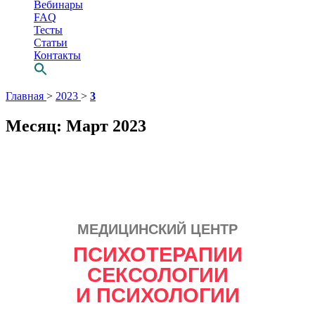
Вебинары
FAQ
Тесты
Статьи
Контакты
Перейти
Главная
>
2023
>
3
к
содержимому
Месяц:
Март 2023
МЕДИЦИНСКИЙ ЦЕНТР
Просто выбери
ПСИХОТЕРАПИИ
СВОЕГО
СЕКСОЛОГИИ
психотерапевта
И ПСИХОЛОГИИ