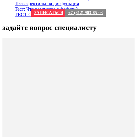
Тест: эректильная дисфункция
Тест: Что вы знаете о фобиях?
ЗАПИСАТЬСЯ
+7 (812) 903-85-03
ТЕСТ О сексе: мифы и реальность
задайте вопрос специалисту