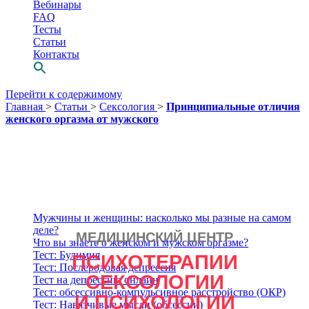
Вебинары
FAQ
Тесты
Статьи
Контакты
Перейти к содержимому
Главная
>
Статьи
>
Сексология
>
Принципиальные отличия
женского оргазма от мужского
Мужчины и женщины: насколько мы разные на самом
деле?
МЕДИЦИНСКИЙ ЦЕНТР
Просто выбери
Что вы знаете о женском и мужском оргазме?
Тест: Булимия
ПСИХОТЕРАПИИ
СВОЕГО
Тест: Послеродовая депрессия
СЕКСОЛОГИИ
Тест на депрессию онлайн
психотерапевта
Тест: обсессивно-компульсивное расстройство (ОКР)
И ПСИХОЛОГИИ
Тест: Навязчивые мысли (обсессии)