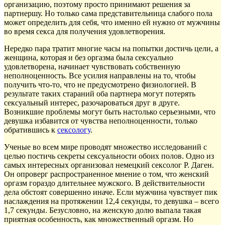
организацию, поэтому просто принимают решения за
партнершу. Но только сама представительница слабого пола
может определить для себя, что именно ей нужно от мужчины
во время секса для получения удовлетворения.
Нередко пара тратит многие часы на попытки достичь цели, а
женщина, которая и без оргазма была сексуально
удовлетворена, начинает чувствовать собственную
неполноценность. Все усилия направлены на то, чтобы
получить что-то, что не предусмотрено физиологией. В
результате таких стараний оба партнера могут потерять
сексуальный интерес, разочароваться друг в друге.
Возникшие проблемы могут быть настолько серьезными, что
девушка избавится от чувства неполноценности, только
обратившись к
сексологу
.
Ученые во всем мире проводят множество исследований с
целью постичь секреты сексуальности обоих полов. Одно из
самых интересных организовал немецкий сексолог Р. Даген.
Он опроверг распространенное мнение о том, что женский
оргазм гораздо длительнее мужского. В действительности
дела обстоят совершенно иначе. Если мужчина чувствует пик
наслаждения на протяжении 12,4 секунды, то девушка – всего
1,7 секунды. Безусловно, на женскую долю выпала такая
приятная особенность, как множественный оргазм. Но