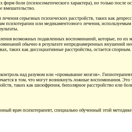
ых форм боли (психосоматического характера), но только после 
ое вмешательство.
 лечения серьезных психических расстройств, таких как депресс
ам психотерапии или медикаментозного лечения, используемым д
зультаты.
ления возможных подавленных воспоминаний, которые, по их м
поминаний обычно в результате непреднамеренных внушений нео
ах, таких как диссоциативные расстройства, остается спорным.
 контроль над разумом или «промывание мозгов». Гипнотерапевт 
чается в том, что могут возникнуть ложные воспоминания. Это 
йств, таких как шизофрения, биполярное расстройство или бол
ный врач психотерапевт, специально обученный этой методике