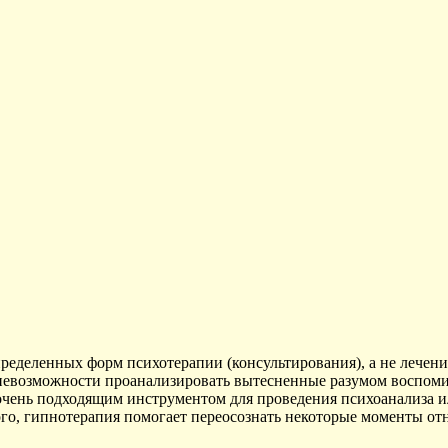
деленных форм психотерапии (консультирования), а не лечение
невозможности проанализировать вытесненные разумом воспомин
очень подходящим инструментом для проведения психоанализа ил
ого, гипнотерапия помогает переосознать некоторые моменты о