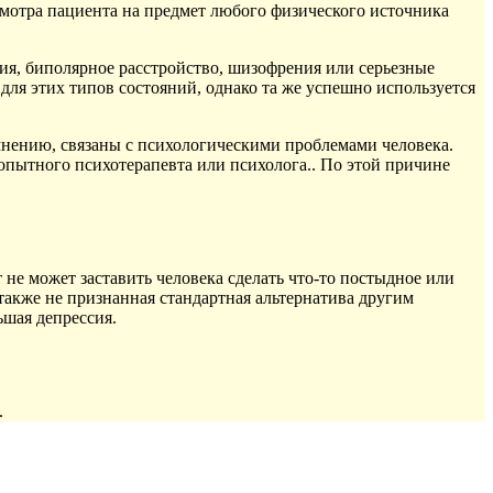
осмотра пациента на предмет любого физического источника
ия, биполярное расстройство, шизофрения или серьезные
ля этих типов состояний, однако та же успешно используется
нению, связаны с психологическими проблемами человека.
пытного психотерапевта или психолога.. По этой причине
не может заставить человека сделать что-то постыдное или
также не признанная стандартная альтернатива другим
ьшая депрессия.
.