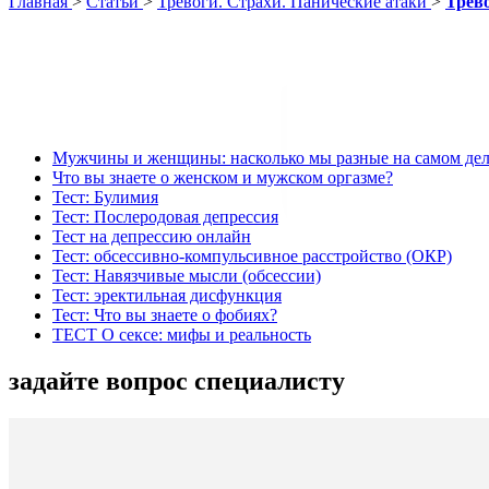
Главная
>
Статьи
>
Тревоги. Страхи. Панические атаки
>
Трев
Мужчины и женщины: насколько мы разные на самом дел
Что вы знаете о женском и мужском оргазме?
Тест: Булимия
Тест: Послеродовая депрессия
Тест на депрессию онлайн
Тест: обсессивно-компульсивное расстройство (ОКР)
Тест: Навязчивые мысли (обсессии)
Тест: эректильная дисфункция
Тест: Что вы знаете о фобиях?
ТЕСТ О сексе: мифы и реальность
задайте вопрос специалисту