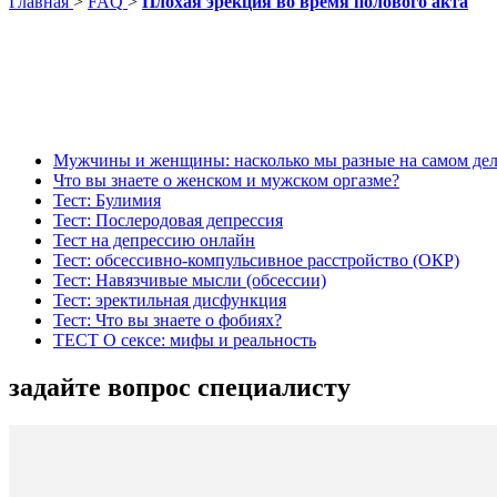
Главная
>
FAQ
>
Плохая эрекция во время полового акта
Мужчины и женщины: насколько мы разные на самом дел
Что вы знаете о женском и мужском оргазме?
Тест: Булимия
Тест: Послеродовая депрессия
Тест на депрессию онлайн
Тест: обсессивно-компульсивное расстройство (ОКР)
Тест: Навязчивые мысли (обсессии)
Тест: эректильная дисфункция
Тест: Что вы знаете о фобиях?
ТЕСТ О сексе: мифы и реальность
задайте вопрос специалисту