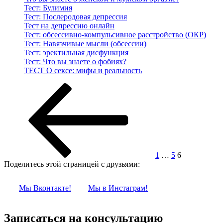
Тест: Булимия
Тест: Послеродовая депрессия
Тест на депрессию онлайн
Тест: обсессивно-компульсивное расстройство (ОКР)
Тест: Навязчивые мысли (обсессии)
Тест: эректильная дисфункция
Тест: Что вы знаете о фобиях?
ТЕСТ О сексе: мифы и реальность
Навигация
Предыдущая
Страница
Страница
Страница
страница
по
записям
1
…
5
6
Поделитесь этой страницей с друзьями:
Мы Вконтакте!
Мы в Инстаграм!
Записаться на консультацию