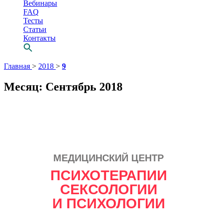
Вебинары
FAQ
Тесты
Статьи
Контакты
Перейти
Главная
>
2018
>
9
к
содержимому
Месяц:
Сентябрь 2018
МЕДИЦИНСКИЙ ЦЕНТР
Просто выбери
ПСИХОТЕРАПИИ
СВОЕГО
СЕКСОЛОГИИ
психотерапевта
И ПСИХОЛОГИИ