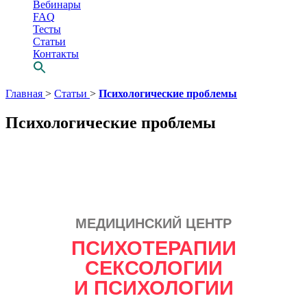
Вебинары
FAQ
Тесты
Статьи
Контакты
Перейти
Главная
>
Статьи
>
Психологические проблемы
к
содержимому
Психологические проблемы
МЕДИЦИНСКИЙ ЦЕНТР
Просто выбери
ПСИХОТЕРАПИИ
СВОЕГО
СЕКСОЛОГИИ
психотерапевта
И ПСИХОЛОГИИ