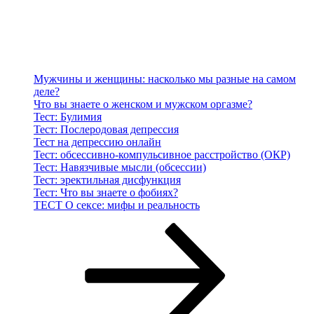
Мужчины и женщины: насколько мы разные на самом
деле?
Что вы знаете о женском и мужском оргазме?
Тест: Булимия
Тест: Послеродовая депрессия
Тест на депрессию онлайн
Тест: обсессивно-компульсивное расстройство (ОКР)
Тест: Навязчивые мысли (обсессии)
Тест: эректильная дисфункция
Тест: Что вы знаете о фобиях?
ТЕСТ О сексе: мифы и реальность
Навигация
Страница
Страница
Страница
Следующая
страница
по
записям