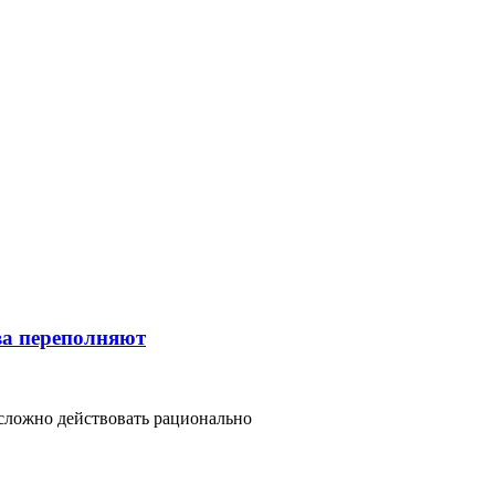
тва переполняют
 сложно действовать рационально