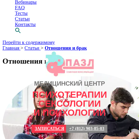
Вебинары
FAQ
Тесты
Статьи
Контакты
Перейти к содержимому
Главная
>
Статьи
>
Отношения и брак
Отношения и брак
МЕДИЦИНСКИЙ ЦЕНТР
ПСИХОТЕРАПИИ
СЕКСОЛОГИИ
Просто выбери
И ПСИХОЛОГИИ
СВОЕГО
психотерапевта
ЗАПИСАТЬСЯ
+7 (812) 903-85-03