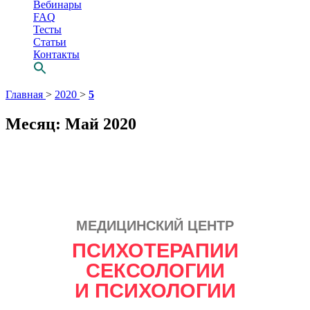
Вебинары
FAQ
Тесты
Статьи
Контакты
Перейти
Главная
>
2020
>
5
к
содержимому
Месяц:
Май 2020
МЕДИЦИНСКИЙ ЦЕНТР
Просто выбери
ПСИХОТЕРАПИИ
СВОЕГО
СЕКСОЛОГИИ
психотерапевта
И ПСИХОЛОГИИ