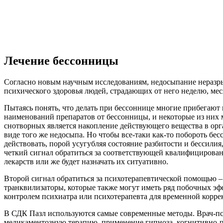
Лечение бессонницы
Согласно новым научным исследованиям, недосыпание неразрыв
психического здоровья людей, страдающих от него неделю, меся
Пытаясь понять, что делать при бессоннице многие прибегают 
наименований препаратов от бессонницы, и некоторые из них
снотворных является накопление действующего вещества в орга
виде того же недосыпа. Но чтобы все-таки как-то побороть бе
действовать, порой усугубляя состояние разбитости и бессилия
четкий сигнал обратиться за соответствующей квалифицирован
лекарств или же будет назначать их ситуативно.
Второй сигнал обратиться за психотерапевтической помощью – 
транквилизаторы, которые также могут иметь ряд побочных эф
контролем психиатра или психотерапевта для временной корре
В СДК Пазл используются самые современные методы. Врач-п
медикаментозную терапию, применение гипноза, когнитивно-по