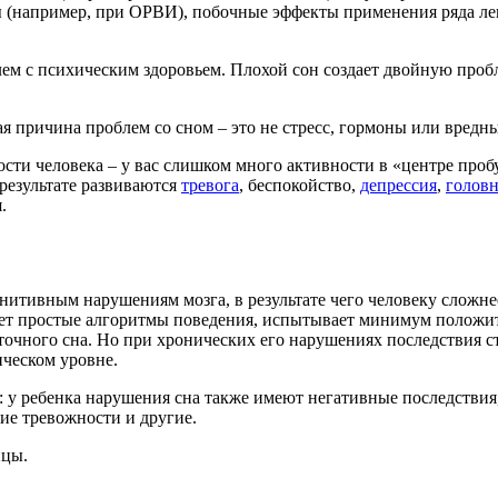
ы (например, при ОРВИ), побочные эффекты применения ряда ле
м с психическим здоровьем. Плохой сон создает двойную проблем
ая причина проблем со сном – это не стресс, гормоны или вредн
сти человека – у вас слишком много активности в «центре пробу
 результате развиваются
тревога
, беспокойство,
депрессия
,
голов
.
огнитивным нарушениям мозга, в результате чего человеку сложн
ует простые алгоритмы поведения, испытывает минимум положи
точного сна. Но при хронических его нарушениях последствия с
ическом уровне.
: у ребенка нарушения сна также имеют негативные последствия,
ие тревожности и другие.
ицы.