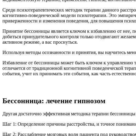
Среди психотерапевтических методик терапии данного расстрой
когнитивно-поведенческой модели психотерапии. Это эмпириче
приверженности и изменения поведения, для повышения психо
Принятие бессонницы является ключом к избавлению от нее, п
добиться принудительного контроля только отодвигают желаемое
активном режиме, а вас проснуться.
Используя методы осознанности и принятия, вы научитесь мен
Избавление от бессонницы может быть ключом к управлению та
отличается от традиционной когнитивной поведенческой терап
события, учит их принимать эти события, как часть естественн
Бессонница: лечение гипнозом
Другая достаточно эффективная методика терапии бессонницы 
Шаг 1: Определение причины расстройства, и точное понимание 
Шаг 2: Расслабление мозговых волн пациента под руководством