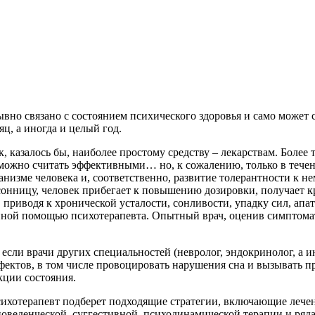
но связано с состоянием психического здоровья и само может 
ц, а иногда и целый год.
к, казалось бы, наиболее простому средству – лекарствам. Боле
 можно считать эффективными… но, к сожалению, только в тече
низме человека и, соответственно, развитие толерантности к не
ссонницу, человек прибегает к повышению дозировки, получает 
, приводя к хронической усталости, сонливости, упадку сил, ап
ной помощью психотерапевта. Опытный врач, оценив симптоматик
если врачи других специальностей (невролог, эндокринолог, а и
фектов, в том числе провоцировать нарушения сна и вызывать п
кции состояния.
сихотерапевт подберет подходящие стратегии, включающие леч
веденческой, суггестивной, психодинамической терапии и ряда