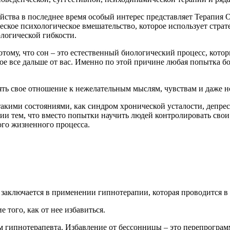
ства в последнее время особый интерес представляет Терапия О
ское психологическое вмешательство, которое использует страт
логической гибкости.
отому, что сон – это естественный биологический процесс, кот
 все дальше от вас. Именно по этой причине любая попытка боро
ять свое отношение к нежелательным мыслям, чувствам и даже 
кими состояниями, как синдром хронической усталости, депресс
ии тем, что вместо попытки научить людей контролировать свои
ого жизненного процесса.
заключается в применении гипнотерапии, которая проводится в 
того, как от нее избавиться.
 гипнотерапевта. Избавление от бессонницы – это перепрограмм