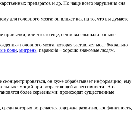
карственных препаратов и др. Но чаще всего нарушения сна
у для головного мозга: он влияет как на то, что вы думаете,
ые привычки, или что-то еще, о чем вы слышали раньше.
ждения» головного мозга, которая заставляет мозг буквально
ные боли
,
мигрень
, паранойя – хорошо знакомые людям,
ее сконцентрироваться, он хуже обрабатывает информацию, ему
тельных эмоций при возрастающей агрессивности. Это
тановятся более серьезными: происходят существенные
 среди которых встречается задержка развития, конфликтность,