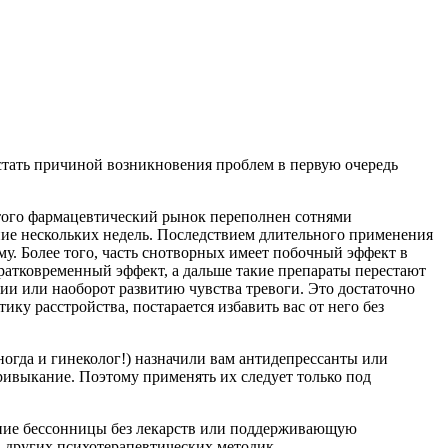
стать причиной возникновения проблем в первую очередь
е того фармацевтический рынок переполнен сотнями
ние нескольких недель. Последствием длительного применения
му. Более того, часть снотворных имеет побочный эффект в
кратковременный эффект, а дальше такие препараты перестают
атии или наоборот развитию чувства тревоги. Это достаточно
у расстройства, постарается избавить вас от него без
ногда и гинеколог!) назначили вам антидепрессанты или
ривыкание. Поэтому применять их следует только под
ение бессонницы без лекарств или поддерживающую
 других психотерапевтических методик.