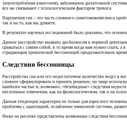
злоупотребления алкоголем), заболевания дыхательной систем
все же связывают с психологическим фактором тревоги.
Нарушения сна – это часть сложного симптомокомплекса пробле
так и на то, как вы думаете.
В результате научных исследований было доказано, что основн
Данное расстройство вызвано дисбалансом в нервной деятельно
сражаться с самим собой, в то время когда вам нужно спать, а в
страдающим хронической бессонницей продолжительное время
Следствия бессонницы
Расстройства сна или его недостаточное количество ведут к к
сложнее сформулировать и принять решение, он чаще использ
наиболее частые и, возможно, «безобидные» следствия недоста
негативные изменения, как на физиологическом, так и на псих
Данная тенденция характерна не только для взрослого человека
проблемы с адаптацией, ослабление иммунной системы, развит
Ниже на рисунке представлены возможные следствия бессонн