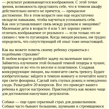
— результат развивающегося воображения. С этой точки
зрения, возможность представить себе, что в темном шкафу
действительно ничего не прячется, — прекрасное
достижение. Но в этом возрасте они еще недостаточно
овладели навыками, чтобы научиться успокаивать себя.
Как они устанавливают связь между разумом и эмоциями?
Маленькие дети в возрасте 4 или 5 лет хорошо умеют
отличать воображаемое от реального — если только это не
связано с чем-то пугающим. Когда эмоция реальна, им трудно
определить, что сопутствующий ей опыт тоже ненастоящий.
Как вы можете помочь своему ребенку справиться с
подобными страхами?
В любом возрасте разбейте задачу на маленькие шаги.
Займитесь изучением этой большой темной пещеры в чулане,
превратив ее во что-то веселое и позитивное. Создавая
конкурирующие эмоции, вы помогаете сжечь тревогу. Будьте
изобретательны: зайдите в темную комнату и почитайте книгу
при свете фонарика. Сделай пять глупых рожиц и немедленно
уходи. Разыграйте 20 вопросов. Все это приведет вашего
ребенка в другое настроение. Практикуйтесь как можно чаще
для достижения наилучших результатов.
Собаки — еще один серьезный страх для дошкольников.
Собаки часто бывают большими, шумными и стремящимися