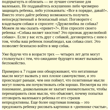
подпрыгнуть и облизать — не лучшее сочетание для
маленьких. Не поддавайтесь искушению либо чрезмерно
защищать ребенка, либо успокаивать: «Все в порядке, давай!».
Вместо этого дайте ребенку возможность получить
непосредственный и безопасный опыт. Поговорите с
владельцем собаки и спросите: «Дружелюбна ли собака?
Можем ли мы сказать «привет»?». Или спросите своего
ребенка: «Собака виляет хвостом? Это признак дружелюбной
собаки». Если у вас есть друг с собакой, договоритесь с ним о
том, чтобы ваш ребенок понаблюдал, как собака спит. Это
позволяет безопасно войти в мир собак.
Уже будучи что в возрасте трех — четырех лет дети могут
столкнуться с тем, что ожидание будущего может вызывать
беспокойство.
Примерно к 7 годам они обнаруживают, что негативные
мысли могут вызвать у них плохое самочувствие, и это
происходит раньше, чем они поймут, что позитивные мысли
могут помочь им почувствовать себя хорошо. Несмотря на это
понимание, дошкольникам не хватает внимательности, чтобы
перенаправить свои мысли, что объясняет, почему попытки
отговорить маленького ребенка от его страхов
непродуктивны. Еще более ощутимая помощь – это
предложить ребенку рисовать картинки в «дневнике счастья»,