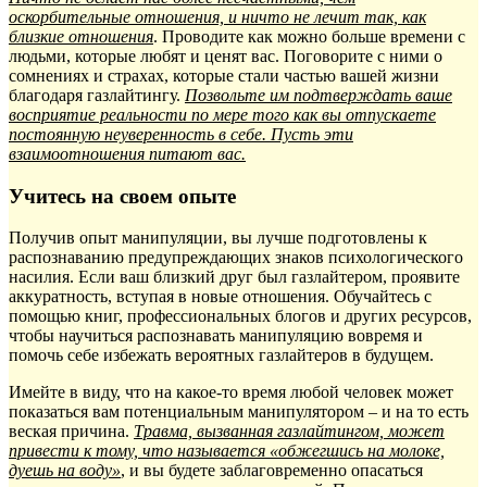
оскорбительные отношения, и ничто не лечит так, как
близкие отношения
. Проводите как можно больше времени с
людьми, которые любят и ценят вас. Поговорите с ними о
сомнениях и страхах, которые стали частью вашей жизни
благодаря газлайтингу.
Позвольте им подтверждать ваше
восприятие реальности по мере того как вы отпускаете
постоянную неуверенность в себе. Пусть эти
взаимоотношения питают вас.
Учитесь на своем опыте
Получив опыт манипуляции, вы лучше подготовлены к
распознаванию предупреждающих знаков психологического
насилия. Если ваш близкий друг был газлайтером, проявите
аккуратность, вступая в новые отношения. Обучайтесь с
помощью книг, профессиональных блогов и других ресурсов,
чтобы научиться распознавать манипуляцию вовремя и
помочь себе избежать вероятных газлайтеров в будущем.
Имейте в виду, что на какое-то время любой человек может
показаться вам потенциальным манипулятором – и на то есть
веская причина.
Травма, вызванная газлайтингом, может
привести к тому, что называется «обжегшись на молоке,
дуешь на воду»
, и вы будете заблаговременно опасаться