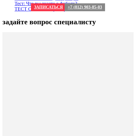
Тест: Что вы знаете о фобиях?
ЗАПИСАТЬСЯ
+7 (812) 903-85-03
ТЕСТ О сексе: мифы и реальность
задайте вопрос специалисту