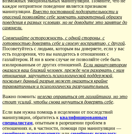
возможных эмоциональных манипуляций. Помните, что не
каждое неприятное поведение является признаком
манипуляции.
Вместо постоянной подозрительности и
опасений позволяйте себе замечать характерный образец
поведения в разных условиях, но не доводите это занятие до
самоцели.
Совмещайте осторожность, с одной стороны, с
готовностью доверять себе и своему восприятию, с другой
.
Посоветуйтесь с людьми, которым вы доверяете, если у вас
есть подозрения, что вы находитесь в отношениях с
газлайтером. И ни в коем случае не позволяйте себе быть
изолированным от других отношений.
Если манипулятором
оказался ваш близкий человек, прежде чем разорвать с ним
отношения, заручитесь психологической поддержкой,
поскольку данный разрыв может оказаться крайне
травматичным и психологически разрушительным.
Важно помнить:
нелегко оправиться от газлайтинга, но это
стоит усилий, чтобы снова научиться доверять себе
.
Если вам нужна помощь в исцелении от последствий
манипуляции, обратитесь к
квалифицированным
специалистам
, опытным в разрешении проблем в
отношениях и, в частности, помощи при манипуляции —
семейному психотерапевту
или
семейному психологу
.