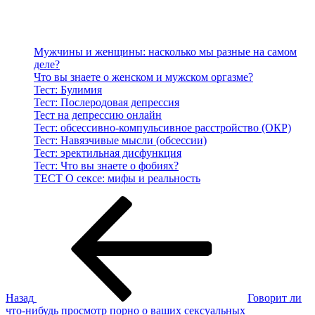
Мужчины и женщины: насколько мы разные на самом
деле?
Что вы знаете о женском и мужском оргазме?
Тест: Булимия
Тест: Послеродовая депрессия
Тест на депрессию онлайн
Тест: обсессивно-компульсивное расстройство (ОКР)
Тест: Навязчивые мысли (обсессии)
Тест: эректильная дисфункция
Тест: Что вы знаете о фобиях?
ТЕСТ О сексе: мифы и реальность
Навигация
Предыдущая
запись:
по
записям
Назад
Говорит ли
что-нибудь просмотр порно о ваших сексуальных