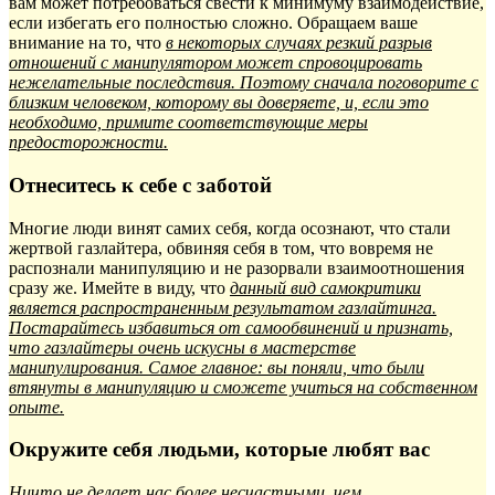
вам может потребоваться свести к минимуму взаимодействие,
если избегать его полностью сложно. Обращаем ваше
внимание на то, что
в некоторых случаях резкий разрыв
отношений с манипулятором может спровоцировать
нежелательные последствия. Поэтому сначала поговорите с
близким человеком, которому вы доверяете, и, если это
необходимо, примите соответствующие меры
предосторожности.
Отнеситесь к себе с заботой
Многие люди винят самих себя, когда осознают, что стали
жертвой газлайтера, обвиняя себя в том, что вовремя не
распознали манипуляцию и не разорвали взаимоотношения
сразу же. Имейте в виду, что
данный вид самокритики
является распространенным результатом газлайтинга.
Постарайтесь избавиться от самообвинений и признать,
что газлайтеры очень искусны в мастерстве
манипулирования. Самое главное: вы поняли, что были
втянуты в манипуляцию и сможете учиться на собственном
опыте.
Окружите себя людьми, которые любят вас
Ничто не делает нас более несчастными, чем