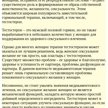
женщины, исправность ее репродуктивной системы – играют
существенную роль в формировании ее образа собственной
женственности, желанности, сексуальности. Этим
объясняется широкая популярность заместительной
гормональной терапии, включающей, в том числе,
тестостерон.
Тестостерон – это мужской половой гормон, но он также
вырабатывается в небольших количествах у женщин для
поддержания их здорового сексуального влечения.
Однако для многих женщин терапия тестостероном может
оказаться не лучшим решением, ведь женское сексуальное
желание не так просто, как пластырь с тестостероном.
Существует множество проблем – ее здоровье и благополучие,
здоровье и успешность ее партнера, проблемы дисфункции ее
партнера. В данном контексте медикаментозная терапия
решает лишь гормональную составляющую проблемы
пониженного сексуального желания у женщин.
Несомненно, не стоит умалять значения медикаментозного
лечения, но сексуальное желание женщин не является
механической функцией, наладить которую можно простой
добавкой определенного ингредиента. Тестостерон может в
некоторых ситуациях улучить сексуальную функцию, но если
люди просто выбились из привычки заниматься сексом,