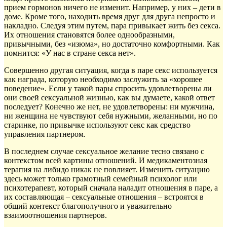
прием гормонов ничего не изменит. Например, у них – дети в
доме. Кроме того, находить время друг для друга непросто и
накладно. Следуя этим путем, пара привыкает жить без секса.
Их отношения становятся более однообразными,
привычными, без «изюма», но достаточно комфортными. Как
помнится: «У нас в стране секса нет».
Совершенно другая ситуация, когда в паре секс используется
как награда, которую необходимо заслужить за «хорошее
поведение». Если у такой пары спросить удовлетворены ли
они своей сексуальной жизнью, как вы думаете, какой ответ
последует? Конечно же нет, не удовлетворены: ни мужчина,
ни женщина не чувствуют себя нужными, желанными, но по
старинке, по привычке используют секс как средство
управления партнером.
В последнем случае сексуальное желание тесно связано с
контекстом всей картины отношений. И медикаментозная
терапия на либидо никак не повлияет. Изменить ситуацию
здесь может только грамотный семейный психолог или
психотерапевт, который сначала наладит отношения в паре, а
их составляющая – сексуальные отношения – встроятся в
общий контекст благополучного и уважительно
взаимоотношения партнеров.