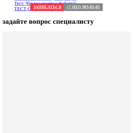
Тест: Что вы знаете о фобиях?
ЗАПИСАТЬСЯ
+7 (812) 903-85-03
ТЕСТ О сексе: мифы и реальность
задайте вопрос специалисту