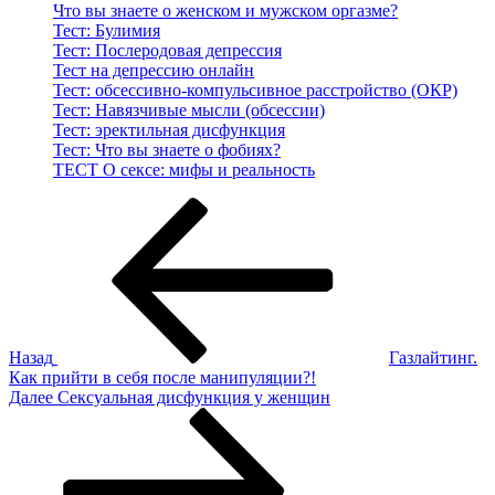
Что вы знаете о женском и мужском оргазме?
Тест: Булимия
Тест: Послеродовая депрессия
Тест на депрессию онлайн
Тест: обсессивно-компульсивное расстройство (ОКР)
Тест: Навязчивые мысли (обсессии)
Тест: эректильная дисфункция
Тест: Что вы знаете о фобиях?
ТЕСТ О сексе: мифы и реальность
Навигация
Предыдущая
запись:
по
записям
Назад
Газлайтинг.
Как прийти в себя после манипуляции?!
Следующая
Далее
Сексуальная дисфункция у женщин
запись