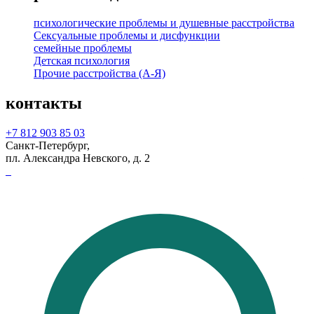
психологические проблемы и душевные расстройства
Сексуальные проблемы и дисфункции
семейные проблемы
Детская психология
Прочие расстройства (А-Я)
контакты
+7 812 903 85 03
Санкт-Петербург,
пл. Александра Невского, д. 2