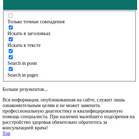
Только точные совпадения
Искать в заголовках
Искать в тексте
Search in posts
Search in pages
Больше результатов...
Вся информация, опубликованная на сайте, служит лишь
ознакомительным целям и не может заменить
профессиональную диагностику и квалифицированную
помощь специалиста. При наличии малейшего подозрения на
расстройство здоровья обязательно обратитесь за
консультацией врача!
Top