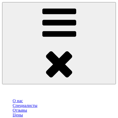
О нас
Специалисты
Отзывы
Цены