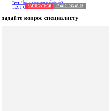
Тест: Что вы знаете о фобиях?
ЗАПИСАТЬСЯ
+7 (812) 903-85-03
ТЕСТ О сексе: мифы и реальность
задайте вопрос специалисту