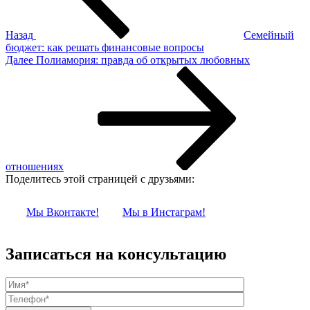
Назад
Семейный
бюджет: как решать финансовые вопросы
Следующая
Далее
Полиамория: правда об открытых любовных
запись
отношениях
Поделитесь этой страницей с друзьями:
Мы Вконтакте!
Мы в Инстаграм!
Записаться на консультацию