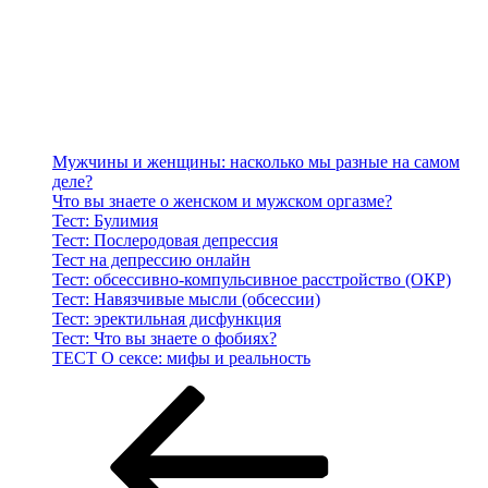
Мужчины и женщины: насколько мы разные на самом
деле?
Что вы знаете о женском и мужском оргазме?
Тест: Булимия
Тест: Послеродовая депрессия
Тест на депрессию онлайн
Тест: обсессивно-компульсивное расстройство (ОКР)
Тест: Навязчивые мысли (обсессии)
Тест: эректильная дисфункция
Тест: Что вы знаете о фобиях?
ТЕСТ О сексе: мифы и реальность
Навигация
Предыдущая
запись:
по
записям