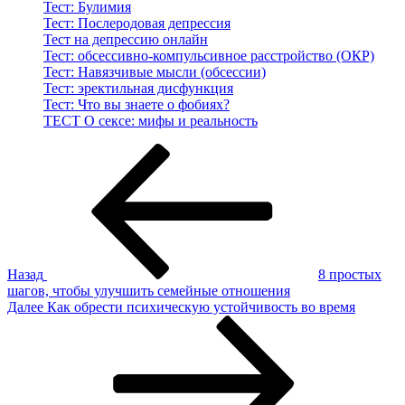
Тест: Булимия
Тест: Послеродовая депрессия
Тест на депрессию онлайн
Тест: обсессивно-компульсивное расстройство (ОКР)
Тест: Навязчивые мысли (обсессии)
Тест: эректильная дисфункция
Тест: Что вы знаете о фобиях?
ТЕСТ О сексе: мифы и реальность
Навигация
Предыдущая
запись:
по
записям
Назад
8 простых
шагов, чтобы улучшить семейные отношения
Следующая
Далее
Как обрести психическую устойчивость во время
запись