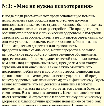
№3: «Мне не нужна психотерапия»
Иногда люди рассматривают профессиональную помощь
психотерапевта как роскошь или что-то, чем должны
пользоваться только те, кто страдает, казалось бы, от тяжелых
или «худших» психических расстройств. По правде говоря,
большинство проблем с психическим здоровьем, с которыми
сталкиваются взрослые, сначала не считаются серьезными, но
они могут стать опасными, если их оставить без внимания.
Например, легкая депрессия или тревожность,
предоставленные самим себе, могут перерасти в большое
депрессивное расстройство. Своевременное обращение за
профессиональной психотерапевтической помощью поможет
вам взять под контроль симптомы, прежде чем они станут
серьезными или опасными. Также важно отметить, что
постоянное пребывание в состоянии стресса, депрессии или
тревоги может на самом деле нанести существенный вред
вашему здоровью, как психическому, так и физическому. Здесь
важно вспомнить, что вы достойны внимания и заботы
прежде, чем «упасть на дно» и встретиться с целым букетом
симптомов. Вы важны как личность. Качество вашей жизни
имеет значение. И стремление к собственному психическому
здоровью и благополучию достойно независимо от того, как
идут дела или тяжести вашего положения. Помните о