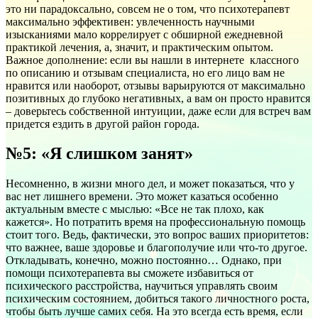
это ни парадоксально, совсем не о том, что психотерапевт
максимально эффективен: увлеченность научными
изысканиями мало коррелирует с обширной ежедневной
практикой лечения, а, значит, и практическим опытом.
Важное дополнение: если вы нашли в интернете классного
по описанию и отзывам специалиста, но его лицо вам не
нравится или наоборот, отзывы варьируются от максимально
позитивных до глубоко негативных, а вам он просто нравится
– доверьтесь собственной интуиции, даже если для встреч вам
придется ездить в другой район города.
№5: «Я слишком занят»
Несомненно, в жизни много дел, и может показаться, что у
вас нет лишнего времени. Это может казаться особенно
актуальным вместе с мыслью: «Все не так плохо, как
кажется». Но потратить время на профессиональную помощь
стоит того. Ведь, фактически, это вопрос ваших приоритетов:
что важнее, ваше здоровье и благополучие или что-то другое.
Откладывать, конечно, можно постоянно… Однако, при
помощи психотерапевта вы сможете избавиться от
психического расстройства, научиться управлять своим
психическим состоянием, добиться такого личностного роста,
чтобы быть лучше самих себя. На это всегда есть время, если