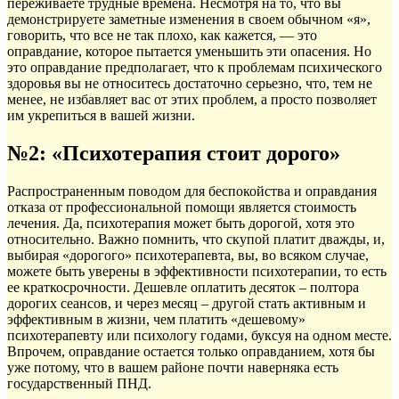
переживаете трудные времена. Несмотря на то, что вы
демонстрируете заметные изменения в своем обычном «я»,
говорить, что все не так плохо, как кажется, — это
оправдание, которое пытается уменьшить эти опасения. Но
это оправдание предполагает, что к проблемам психического
здоровья вы не относитесь достаточно серьезно, что, тем не
менее, не избавляет вас от этих проблем, а просто позволяет
им укрепиться в вашей жизни.
№2: «Психотерапия стоит дорого»
Распространенным поводом для беспокойства и оправдания
отказа от профессиональной помощи является стоимость
лечения. Да, психотерапия может быть дорогой, хотя это
относительно. Важно помнить, что скупой платит дважды, и,
выбирая «дорогого» психотерапевта, вы, во всяком случае,
можете быть уверены в эффективности психотерапии, то есть
ее краткосрочности. Дешевле оплатить десяток – полтора
дорогих сеансов, и через месяц – другой стать активным и
эффективным в жизни, чем платить «дешевому»
психотерапевту или психологу годами, буксуя на одном месте.
Впрочем, оправдание остается только оправданием, хотя бы
уже потому, что в вашем районе почти наверняка есть
государственный ПНД.