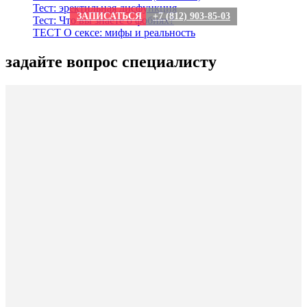
Тест: эректильная дисфункция
ЗАПИСАТЬСЯ
+7 (812) 903-85-03
Тест: Что вы знаете о фобиях?
ТЕСТ О сексе: мифы и реальность
задайте вопрос специалисту