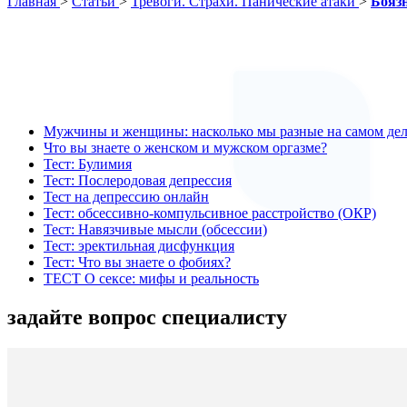
Главная
>
Статьи
>
Тревоги. Страхи. Панические атаки
>
Бояз
Мужчины и женщины: насколько мы разные на самом дел
Что вы знаете о женском и мужском оргазме?
Тест: Булимия
Тест: Послеродовая депрессия
Тест на депрессию онлайн
Тест: обсессивно-компульсивное расстройство (ОКР)
Тест: Навязчивые мысли (обсессии)
Тест: эректильная дисфункция
Тест: Что вы знаете о фобиях?
ТЕСТ О сексе: мифы и реальность
задайте вопрос специалисту