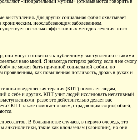
проявляют «избирательный мутизм» (отказываются говорить в
ые выступления. Для других социальная фобия охватывает
тся хроническим, неослабевающим заболеванием,
существует несколько эффективных методов лечения этого
р, они могут готовиться к публичному выступлению с такими
смеяться надо мной. Я навсегда потеряю работу, если я не смогу
 собой» не может быть причиной социальной фобии, но
м проявлениям, как повышенная потливость, дрожь в руках и
нитивно-поведенческая терапия (КПТ) помогает людям,
ний о себе и других. КПТ учит людей исследовать негативный
выступлениями, разве это действительно делает вас
ой речи? КПТ также помогает людям, страдающим социофобией,
аются.
прессантов. В большинстве случаев, в первую очередь, это
ы анксиолитики, такие как клоназепам (клонопин), но они