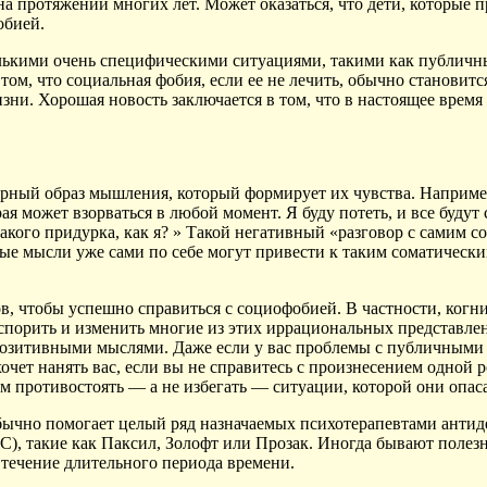
а протяжении многих лет. Может оказаться, что дети, которые 
обией.
олькими очень специфическими ситуациями, такими как публичн
 том, что социальная фобия, если ее не лечить, обычно станови
. Хорошая новость заключается в том, что в настоящее время 
ерный образ мышления, который формирует их чувства. Наприме
ая может взорваться в любой момент. Я буду потеть, и все будут 
 такого придурка, как я? » Такой негативный «разговор с самим
ые мысли уже сами по себе могут привести к таким соматически
ов, чтобы успешно справиться с социофобией. В частности, ког
спорить и изменить многие из этих иррациональных представле
 позитивными мыслями. Даже если у вас проблемы с публичными 
захочет нанять вас, если вы не справитесь с произнесением одн
м противостоять — а не избегать — ситуации, которой они опас
бычно помогает целый ряд назначаемых психотерапевтами антиде
), такие как Паксил, Золофт или Прозак. Иногда бывают полезн
 течение длительного периода времени.