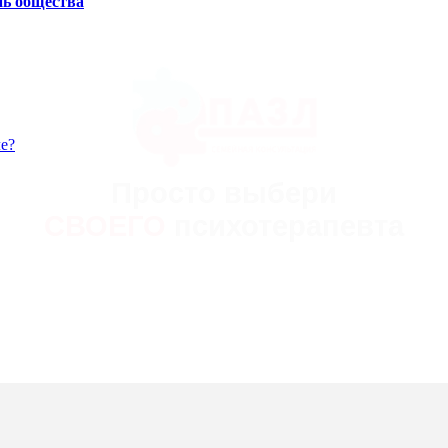
нь общества
е?
Просто выбери
МЕДИЦИНСКИЙ ЦЕНТР
СВОЕГО
психотерапевта
ПСИХОТЕРАПИИ
СЕКСОЛОГИИ
И ПСИХОЛОГИИ
ЗАПИСАТЬСЯ
+7 (812) 903-85-03