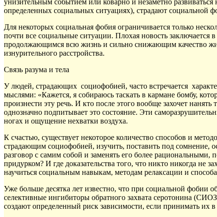
унизительным событием или коварно и незаметно развиваться н
определенных социальных ситуациях), страдают социальной ф
Для некоторых социальная фобия ограничивается только неск
почти все социальные ситуации. Плохая новость заключается в
продолжающимся всю жизнь и сильно снижающим качество жизни
изнурительного расстройства.
Связь разума и тела
У людей, страдающих социофобией, часто встречается характ
мыслями: «Кажется, я собираюсь таскать в кармане бомбу, котор
произнести эту речь. И кто после этого вообще захочет нанять
однозначно подпитывает это состояние. Эти саморазрушительн
ногах и ощущение нехватки воздуха.
К счастью, существует некоторое количество способов и метод
страдающим социофобией, изучить, поставить под сомнение, о
разговор с самим собой и заменять его более рациональными,
придурком? И где доказательства того, что никто никогда не 
научиться социальным навыкам, методам релаксации и способа
Уже больше десятка лет известно, что при социальной фобии о
селективные ингибиторы обратного захвата серотонина (СИОЗС
создают определенный риск зависимости, если принимать их в