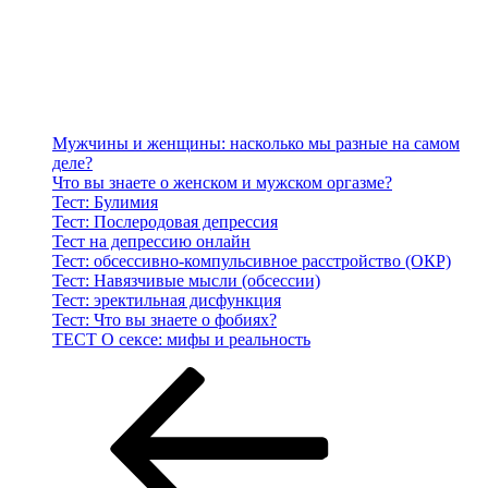
Мужчины и женщины: насколько мы разные на самом
деле?
Что вы знаете о женском и мужском оргазме?
Тест: Булимия
Тест: Послеродовая депрессия
Тест на депрессию онлайн
Тест: обсессивно-компульсивное расстройство (ОКР)
Тест: Навязчивые мысли (обсессии)
Тест: эректильная дисфункция
Тест: Что вы знаете о фобиях?
ТЕСТ О сексе: мифы и реальность
Навигация
Предыдущая
запись:
по
записям