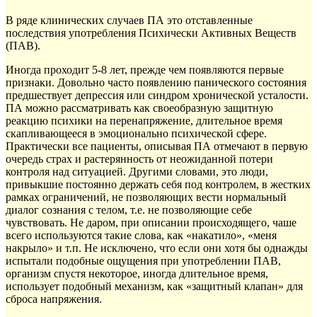
В ряде клинических случаев ПА это отставленные
последствия употребления Психически Активных Веществ
(ПАВ).
Иногда проходит 5-8 лет, прежде чем появляются первые
признаки. Довольно часто появлению панического состояния
предшествует депрессия или синдром хронической усталости.
ПА можно рассматривать как своеобразную защитную
реакцию психики на перенапряжение, длительное время
скапливающееся в эмоционально психической сфере.
Практически все пациенты, описывая ПА отмечают в первую
очередь страх и растерянность от неожиданной потери
контроля над ситуацией. Другими словами, это люди,
привыкшие постоянно держать себя под контролем, в жестких
рамках ограничений, не позволяющих вести нормальный
диалог сознания с телом, т.е. не позволяющие себе
чувствовать. Не даром, при описании происходящего, чаше
всего используются такие слова, как «накатило», «меня
накрыло» и т.п. Не исключено, что если они хотя бы однажды
испытали подобные ощущения при употреблении ПАВ,
организм спустя некоторое, иногда длительное время,
использует подобный механизм, как «защитный клапан» для
сброса напряжения.