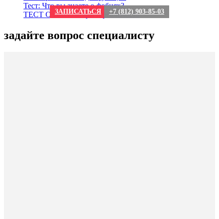
Тест: Что вы знаете о фобиях?
ЗАПИСАТЬСЯ
+7 (812) 903-85-03
ТЕСТ О сексе: мифы и реальность
задайте вопрос специалисту