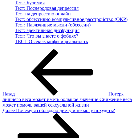
Тест: Булимия
Тест: Послеродовая депрессия
Тест на депрессию онлайн
Тест: обсессивно-компульсивное расстройство (ОКР)
Тест: Навязчивые мысли (обсессии)
Тест: эректильная дисфункция
Тест: Что вы знаете о фобиях?
ТЕСТ О сексе: мифы и реальность
Навигация
Предыдущая
запись:
по
записям
Назад
Потеря
лишнего веса может иметь большое значение Снижение веса
может помочь вашей сексуальной жизни
Следующая
Далее
Почему я соблюдаю диету и не могу похудеть?
запись