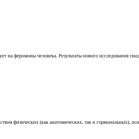
МЕДИЦИНСКИЙ ЦЕНТР
ПСИХОТЕРАПИИ
Просто выбери
СЕКСОЛОГИИ
рует на феромоны человека. Результаты нового исследования сви
И ПСИХОЛОГИИ
СВОЕГО
психотерапевта
ЗАПИСАТЬСЯ
+7 (812) 903-85-03
ствия физических (как анатомических, так и гормональных), пс