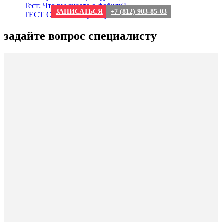
Тест: Что вы знаете о фобиях?
ЗАПИСАТЬСЯ
+7 (812) 903-85-03
ТЕСТ О сексе: мифы и реальность
задайте вопрос специалисту