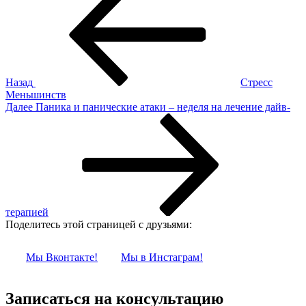
запись:
по
записям
Назад
Стресс
Меньшинств
Следующая
Далее
Паника и панические атаки – неделя на лечение дайв-
запись
терапией
Поделитесь этой страницей с друзьями:
Мы Вконтакте!
Мы в Инстаграм!
Записаться на консультацию