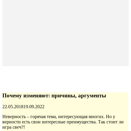
Почему изменяют: причины, аргументы
Опубликовано
22.05.2018
19.09.2022
Неверность – горячая тема, интересующая многих. Но у
верности есть свои
интересные преимущества. Так стоит ли
игра свеч?!