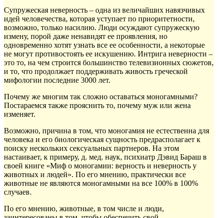
Супружеская неверность – одна из величайших навязчивых
идей человечества, которая уступает по приоритетности,
возможно, только насилию. Люди осуждают супружескую
измену, порой даже ненавидят ее проявления, но
одновременно хотят узнать все ее особенности, а некоторые
не могут противостоять ее искушению. Интрига неверности –
это то, на чем строится большинство телевизионных сюжетов,
и то, что продолжает поддерживать живость греческой
мифологии последние 3000 лет.
Почему же многим так сложно оставаться моногамными?
Постараемся также прояснить то, почему муж или жена
изменяет.
Возможно, причина в том, что моногамия не естественна для
человека и его биологическая сущность предрасполагает к
поиску нескольких сексуальных партнеров. На этом
настаивает, к примеру, д. мед. наук, психиатр Дэвид Бараш в
своей книге «Миф о моногамии: верность и неверность у
животных и людей». По его мнению, практически все
животные не являются моногамными на все 100% в 100%
случаев.
По его мнению, животные, в том числе и люди,
заинтересованы в том, чтобы обеспечить свой