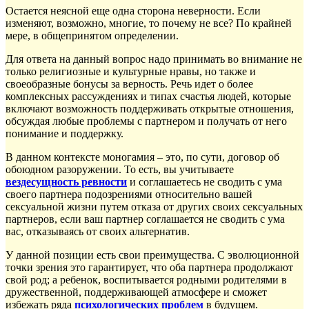
Остается неясной еще одна сторона неверности. Если
изменяют, возможно, многие, то почему не все? По крайней
мере, в общепринятом определении.
Для ответа на данный вопрос надо принимать во внимание не
только религиозные и культурные нравы, но также и
своеобразные бонусы за верность. Речь идет о более
комплексных рассуждениях и типах счастья людей, которые
включают возможность поддерживать открытые отношения,
обсуждая любые проблемы с партнером и получать от него
понимание и поддержку.
В данном контексте моногамия – это, по сути, договор об
обоюдном разоружении. То есть, вы учитываете
вездесущность ревности
и соглашаетесь не сводить с ума
своего партнера подозрениями относительно вашей
сексуальной жизни путем отказа от других своих сексуальных
партнеров, если ваш партнер соглашается не сводить с ума
вас, отказываясь от своих альтернатив.
У данной позиции есть свои преимущества. С эволюционной
точки зрения это гарантирует, что оба партнера продолжают
свой род; а ребенок, воспитывается родными родителями в
дружественной, поддерживающей атмосфере и сможет
избежать ряда
психологических проблем
в будущем.