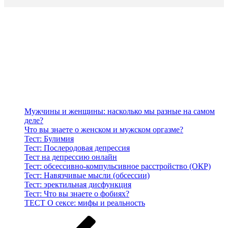
Мужчины и женщины: насколько мы разные на самом
деле?
Что вы знаете о женском и мужском оргазме?
Тест: Булимия
Тест: Послеродовая депрессия
Тест на депрессию онлайн
Тест: обсессивно-компульсивное расстройство (ОКР)
Тест: Навязчивые мысли (обсессии)
Тест: эректильная дисфункция
Тест: Что вы знаете о фобиях?
ТЕСТ О сексе: мифы и реальность
Навигация
Предыдущая