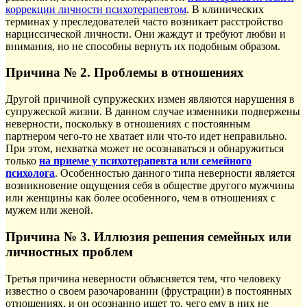
коррекции личности психотерапевтом
. В клинических
терминах у преследователей часто возникает расстройство
нарциссической личности. Они жаждут и требуют любви и
внимания, но не способны вернуть их подобным образом.
Причина № 2. Проблемы в отношениях
Другой причиной супружеских измен являются нарушения в
супружеской жизни. В данном случае изменники подвержены
неверности, поскольку в отношениях с постоянным
партнером чего-то не хватает или что-то идет неправильно.
При этом, нехватка может не осознаваться и обнаружиться
только
на приеме у
психотерапевта или семейного
психолога
. Особенностью данного типа неверности является
возникновение ощущения себя в обществе другого мужчины
или женщины как более особенного, чем в отношениях с
мужем или женой.
Причина № 3. Иллюзия решения семейных или
личностных проблем
Третья причина неверности объясняется тем, что человеку
известно о своем разочаровании (фрустрации) в постоянных
отношениях, и он осознанно ищет то, чего ему в них не