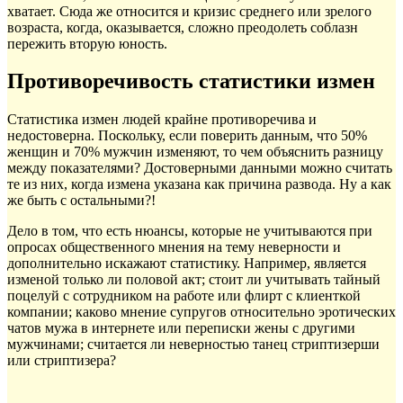
хватает. Сюда же относится и кризис среднего или зрелого
возраста, когда, оказывается, сложно преодолеть соблазн
пережить вторую юность.
Противоречивость статистики измен
Статистика измен людей крайне противоречива и
недостоверна. Поскольку, если поверить данным, что 50%
женщин и 70% мужчин изменяют, то чем объяснить разницу
между показателями? Достоверными данными можно считать
те из них, когда измена указана как причина развода. Ну а как
же быть с остальными?!
Дело в том, что есть нюансы, которые не учитываются при
опросах общественного мнения на тему неверности и
дополнительно искажают статистику. Например, является
изменой только ли половой акт; стоит ли учитывать тайный
поцелуй с сотрудником на работе или флирт с клиенткой
компании; каково мнение супругов относительно эротических
чатов мужа в интернете или переписки жены с другими
мужчинами; считается ли неверностью танец стриптизерши
или стриптизера?