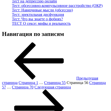
Тест на депрессию онлайн
Тест: обсессивно-компульсивное расстройство (ОКР)
Тест: Навязчивые мысли (обсессии)
Тест: эректильная дисфункция
Тест: Что вы знаете о фобиях?
ТЕСТ О сексе: мифы и реальность
Навигация по записям
Предыдущая
страница
Страница
1
…
Страница
55
Страница
56
Страница
57
…
Страница
70
Следующая страница