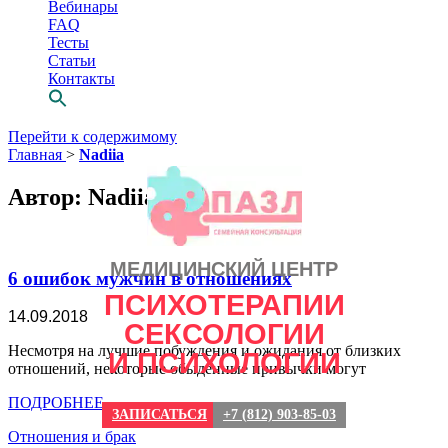
Вебинары
FAQ
Тесты
Статьи
Контакты
Перейти к содержимому
Главная
>
Nadiia
Автор:
Nadiia
МЕДИЦИНСКИЙ ЦЕНТР
6 ошибок мужчин в отношениях
ПСИХОТЕРАПИИ
14.09.2018
СЕКСОЛОГИИ
Просто выбери
Несмотря на лучшие побуждения и ожидания от близких
И ПСИХОЛОГИИ
отношений, некоторые обыденные привычки могут
СВОЕГО
ПОДРОБНЕЕ
психотерапевта
ЗАПИСАТЬСЯ
+7 (812) 903-85-03
Отношения и брак